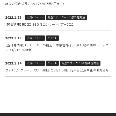
施設の空き状況について（2023年8月まで）
2022.1.23
公演・イベント
新型コロナウイルス感染症関連
【開催延期】第25回 BEGIN コンサートツアー2022
2022.1.18
公演・イベント
チケット
【当日券情報】レパートリーの創造 市原佐都子／Q「妖精の問題 デラック
ス」（1/21～24開催）
2022.1.14
公演・イベント
チケット
新型コロナウイルス感染症関連
ウィリアム・フォーサイス「THREE QUIET DUETS」来日公演中止のお知らせ