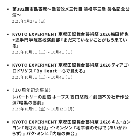
第382回市民寄席～喬若改メ三代目 笑福亭三喬 襲名記念公
演～
2026年9月27日（日）
KYOTO EXPERIMENT 京都国際舞台芸術祭 2026梅田哲也
+追手門学院高校演劇部 『まだ来ていないことがもう来てい
る』
2026年10月3日（土）～ 10月4日（日）
KYOTO EXPERIMENT 京都国際舞台芸術祭 2026 ティアゴ・
ロドリゲス 『By Heart—心で覚える』
2026年10月3日（土）～ 10月4日（日）
〈１０周年記念事業〉
レパートリーの創造 ホープス 西田悠哉／劇団不労社新作公
演『暗黒の喜劇』
2026年10月9日（金）～ 10月12日（月）
KYOTO EXPERIMENT 京都国際舞台芸術祭 2026 キム・カン
ヨン 『隠された村』 イ・ミンジン 『地平線のそばで（あいかわ
らず）』 パク・ミンヒ 『内聴の舞台』