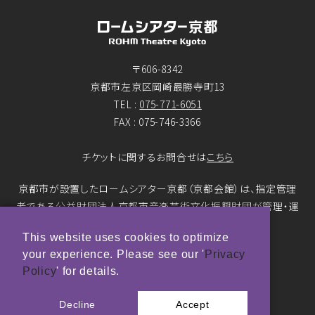
〒606-8342
京都市左京区岡崎最勝寺町13
TEL :
075-771-6051
FAX : 075-746-3366
チケットに関するお問合せは
こちら
京都市が設置したロームシアター京都（京都会館）は、指定管理
者である公益財団法人京都市音楽芸術文化振興財団が管理・運
営をおこなっています。
This website uses cookies to optimize
your experience. Please see our '
Privacy
© ROHM Theatre Kyoto. All rights reserved.
Policy
' for details.
トップページメインバナー 撮影：市川靖史
Decline
Accept