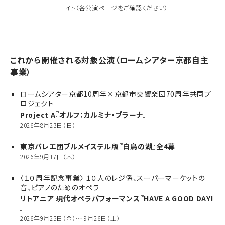
イト（各公演ページをご確認ください）
これから開催される対象公演（ロームシアター京都自主
事業）
ロームシアター京都10周年×京都市交響楽団70周年共同プ
ロジェクト
Project A『オルフ：カルミナ・ブラーナ』
2026年8月23日（日）
東京バレエ団ブルメイステル版『白鳥の湖』全4幕
2026年9月17日（木）
〈１０周年記念事業〉 １０人のレジ係、スーパーマーケットの
音、ピアノのためのオペラ
リトアニア 現代オペラパフォーマンス『HAVE A GOOD DAY!
』
2026年9月25日（金）～ 9月26日（土）