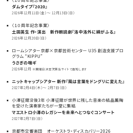
ダムタイプ『2020』
2026年12月11日（金）～ 12月13日（日）
〈１０周年記念事業〉
土田英生 作・演出 新作朗読劇『洛中洛外に綿がふる』
2026年12月20日（日）
ロームシアター京都×京都芸術センター U35 創造支援プロ
グラム “KIPPU”
うさぎの喘ギ
2026年12月
※開催日決定次第当サイトで告知します
ニットキャップシアター 新作『風は言葉をドングリに変えた』
2027年2月4日（木）～ 2月7日（日）
小澤征爾没後3年 小澤征爾が世界に残した音楽の結晶――薫陶
を受けた演奏家たちが一堂に集結
マエストロ小澤のレガシーを未来へとつなぐコンサート
2027年2月7日（日）
京都市交響楽団 オーケストラ・ディスカバリー2026