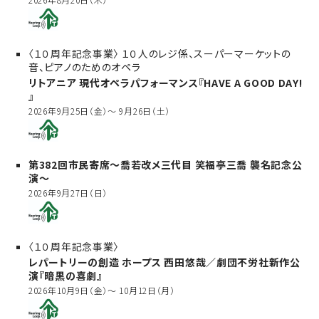
〈１０周年記念事業〉 １０人のレジ係、スーパーマーケットの
音、ピアノのためのオペラ
リトアニア 現代オペラパフォーマンス『HAVE A GOOD DAY!
』
2026年9月25日（金）～ 9月26日（土）
第382回市民寄席～喬若改メ三代目 笑福亭三喬 襲名記念公
演～
2026年9月27日（日）
〈１０周年記念事業〉
レパートリーの創造 ホープス 西田悠哉／劇団不労社新作公
演『暗黒の喜劇』
2026年10月9日（金）～ 10月12日（月）