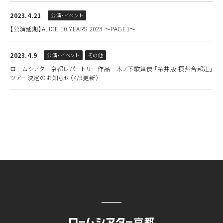
2023.4.21
公演・イベント
【公演延期】ALICE 10 YEARS 2023 〜PAGE1〜
2023.4.9
公演・イベント
その他
ロームシアター京都レパートリー作品 木ノ下歌舞伎 「糸井版 摂州合邦辻」
ツアー決定のお知らせ（4/9更新）