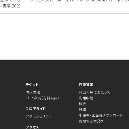
15～再演 2023
チケット
施設貸出
購入方法
貸出利用にあたって
Club会員（有料会員）
利用申請
料金
フロアガイド
設備
ル
申請書・図面等ダウンロード
アクセシビリティ
施設空き状況表
アクセス