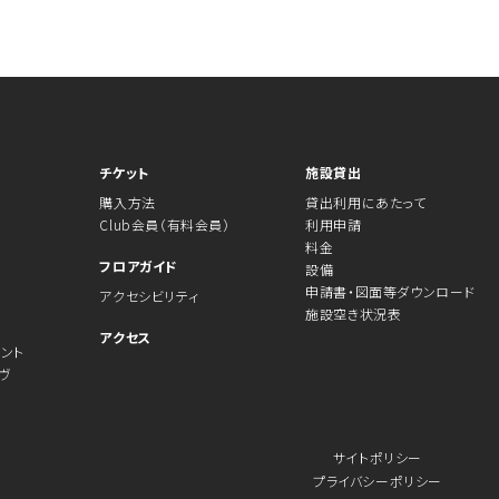
チケット
施設貸出
購入方法
貸出利用にあたって
Club会員（有料会員）
利用申請
料金
フロアガイド
設備
ル
申請書・図面等ダウンロード
アクセシビリティ
施設空き状況表
アクセス
ント
ヴ
サイトポリシー
プライバシーポリシー