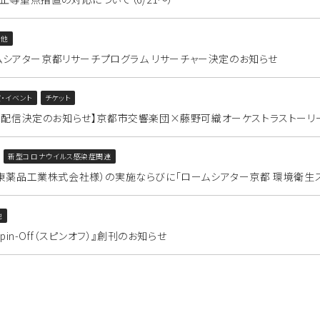
の他
ームシアター京都リサーチプログラム リサーチャー決定のお知らせ
・イベント
チケット
像配信決定のお知らせ】京都市交響楽団×藤野可織オーケストラストーリー
新型コロナウイルス感染症関連
東薬品工業株式会社様）の実施ならびに「ロームシアター京都 環境衛生
他
pin-Off（スピンオフ）』創刊のお知らせ