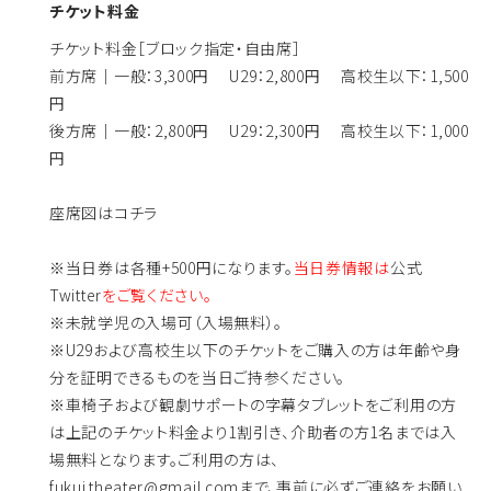
チケット料金
チケット料金［ブロック指定・自由席］
前方席｜一般：3,300円 U29：2,800円 高校生以下：1,500
円
後方席｜一般：2,800円 U29：2,300円 高校生以下：1,000
円
座席図はコチラ
※当日券は各種+500円になります。
当日券情報は
公式
Twitter
をご覧ください。
※未就学児の入場可（入場無料）。
※U29および高校生以下のチケットをご購入の方は年齢や身
分を証明できるものを当日ご持参ください。
※車椅子および観劇サポートの字幕タブレットをご利用の方
は上記のチケット料金より1割引き、介助者の方1名までは入
場無料となります。ご利用の方は、
fukui.theater@gmail.comまで、事前に必ずご連絡をお願い