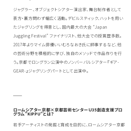
ジャグラー、オブジェクトシアター演出家、舞台制作者として
表方・裏方問わず幅広く活動。デビルスティック、ハットを用い
たジャグリングを得意とし、国内最大の大会 “Japan
Juggling Festival” ファイナリスト、他大会での授賞歴多数。
2017年よりマイム俳優いいむろなおき氏に師事するなど、他
の芸術分野を積極的に学び、独自のメソッドで作品作りを行
う。京都でロングラン公演中のノンバーバルシアター『ギア-
GEAR-』ジャグリングパートとして出演中。
ロームシアター京都×京都芸術センターＵ35創造支援プロ
グラム”KIPPU”とは？
若手アーティストの発掘と育成を目的に、ロームシアター京都