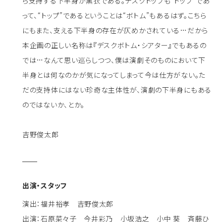
ら支持する下半身が黒衣である。デスクトップも“トップ”であ
って、“トップ”であるということは“ボトム”もあるはず。こちら
にもまた、支える下半身の存在が仄めかされている…だから
本企画の正しい名称は『デスクボトム・シアター』でもあるの
では…なんて思い巡らしつつ、僕は演劇そのものにおいて下
半身とは何なのかが気になってしまって今は仕方がない。た
だの支持体にはない珍奇な主体性が、演劇の下半身にもある
のではないか、とか。
吉野俊太郎
出演・スタッフ
演出：福井裕孝 吉野俊太郎
出演：石原菜々子 今井彩乃 小坂浩之 小中 葵 斉藤ひ