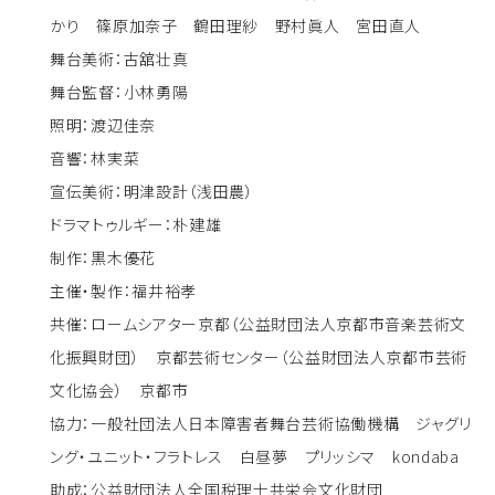
かり 篠原加奈子 鶴田理紗 野村眞人 宮田直人
舞台美術：古舘壮真
舞台監督：小林勇陽
照明：渡辺佳奈
音響：林実菜
宣伝美術：明津設計（浅田農）
ドラマトゥルギー：朴建雄
制作：黒木優花
主催・製作：福井裕孝
共催：ロームシアター京都（公益財団法人京都市音楽芸術文
化振興財団） 京都芸術センター（公益財団法人京都市芸術
文化協会） 京都市
協力：一般社団法人日本障害者舞台芸術協働機構 ジャグリ
ング・ユニット・フラトレス 白昼夢 プリッシマ kondaba
助成：公益財団法人全国税理士共栄会文化財団