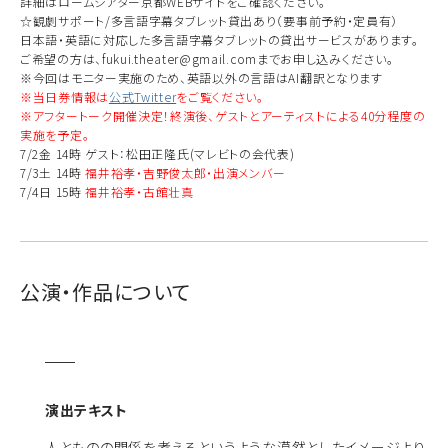
詳細はロームシアター京都WEBサイトをご確認ください。
☆観劇サポート/多言語字幕タブレット貸出あり（要事前予約・定員有）
日本語・英語に対応した多言語字幕タブレットの貸出サービスがあります。
ご希望の方は、fukui.theater@gmail.comまでお申し込みください。
※今回はモニター実施のため、英語以外の言語はAI翻訳となります
※当日券情報は
公式Twitter
をご覧ください。
※アフタートーク開催決定！終演後、ゲストとアーティストによる40分程度の
実施を予定。
7/2金 14時 ゲスト：松田正隆氏(マレビトの会代表)
7/3土 14時
福井裕孝・吉野俊太郎・出演メンバー
7/4日 15時
福井裕孝・古館壮真
公演・作品について
演出テキスト
人とものの関係を考えるというような漠然としたイメージより