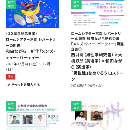
自主
自主
事業
事業
〈１０周年記念事業〉
ロームシアター京都 レパートリ
ーの創造 和田ながら新作公演
ロームシアター京都 レパートリ
『メンズ・ティー・パーティー』関連
ーの創造
企画①
和田ながら 新作『メンズ・
西井開（男性学研究者）×大
ティー・パーティー』
橋鉄郎（美術家）×和田なが
2026年12月4日（金）～ 12月6日
ら（演出家）
（日）
「男性性」をめぐるクロストー
演劇
ク
チケットを購入する
2026年8月26日（水）
自主
自主
事業
事業