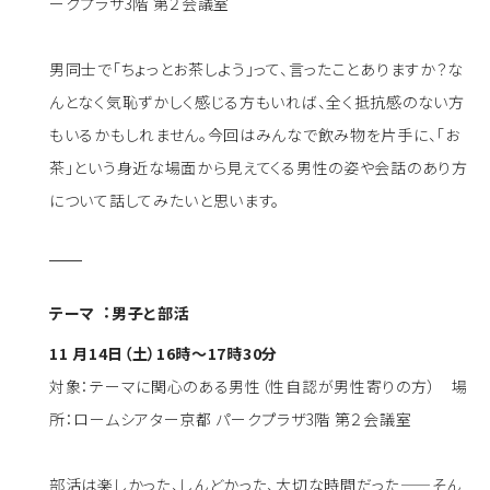
ークプラザ3階 第２会議室
男同⼠で「ちょっとお茶しよう」って、⾔ったことありますか？な
んとなく気恥ずかしく感じる方もいれば、全く抵抗感のない方
もいるかもしれません。今回はみんなで飲み物を⽚⼿に、「お
茶」という⾝近な場⾯から⾒えてくる男性の姿や会話のあり方
について話してみたいと思います。
テーマ︓男子と部活
11 月14日（土）16時～17時30分
対象：テーマに関心のある男性（性自認が男性寄りの方） 場
所：ロームシアター京都 パークプラザ3階 第２会議室
部活は楽しかった、しんどかった、⼤切な時間だった——そん