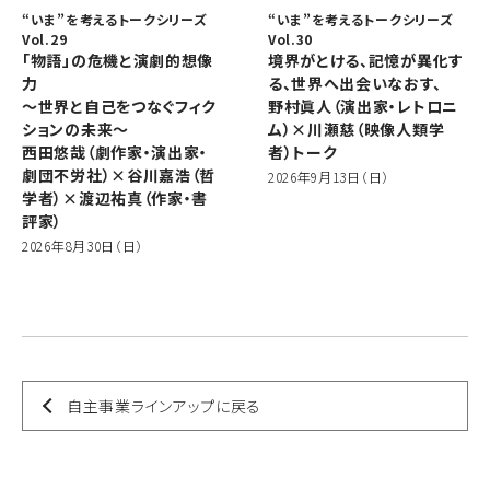
“いま”を考えるトークシリーズ
“いま”を考えるトークシリーズ
Vol.29
Vol.30
「物語」の危機と演劇的想像
境界がとける、記憶が異化す
力
る、世界へ出会いなおす、
～世界と自己をつなぐフィク
野村眞人（演出家・レトロニ
ションの未来～
ム）×川瀬慈（映像人類学
西田悠哉（劇作家・演出家・
者）トーク
劇団不労社）×谷川嘉浩（哲
2026年9月13日（日）
学者）×渡辺祐真（作家・書
評家）
2026年8月30日（日）
自主事業ラインアップに戻る