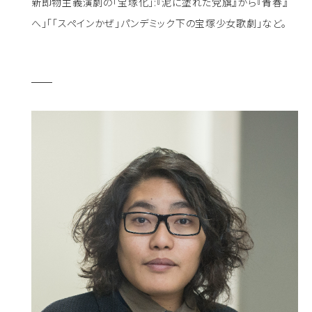
新即物主義演劇の「宝塚化」:『泥に塗れた党旗』から『青春』
へ」「「スペインかぜ」パンデミック下の宝塚少女歌劇」など。