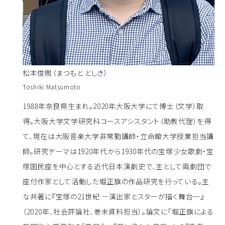
松本俊樹（まつもと としき）
Toshiki Matsumoto
1988年奈良県生まれ。2020年大阪大学にて博士（文学）取
得。大阪大学文学研究科コースアシスタント（助教代理）を得
て、現在は大阪音楽大学非常勤講師・立命館大学授業担当講
師。研究テーマは1920年代から1930年代の宝塚少女歌劇・宝
塚国民座を中心とする近代日本演劇史で、主として両劇団で
座付作家として活動した堀正旗の作品研究を行っている。主
な共著に『宝塚の21世紀 ―演出家とスターが描く舞台─』
（2020年、社会評論社、巻末資料担当）。論文に「堀正旗による