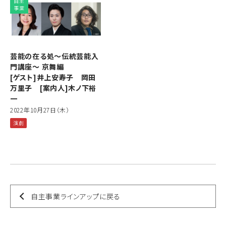
自主
事業
芸能の在る処～伝統芸能入
門講座〜 京舞編
[ゲスト]井上安寿子 岡田
万里子 [案内人]木ノ下裕
一
2022年10月27日（木）
演劇
自主事業ラインアップに戻る