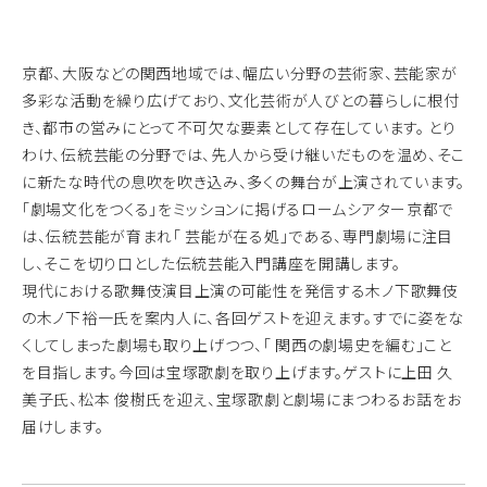
京都、大阪などの関西地域では、幅広い分野の芸術家、芸能家が
多彩な活動を繰り広げており、文化芸術が人びとの暮らしに根付
き、都市の営みにとって不可欠な要素として存在しています。 とり
わけ、伝統芸能の分野では、先人から受け継いだものを温め、そこ
に新たな時代の息吹を吹き込み、多くの舞台が上演されています。
「劇場文化をつくる」をミッションに掲げるロームシアター京都で
は、伝統芸能が育まれ「 芸能が在る処」である、専門劇場に注目
し、そこを切り口とした伝統芸能入門講座を開講します。
現代における歌舞伎演目上演の可能性を発信する木ノ下歌舞伎
の木ノ下裕一氏を案内人に、各回ゲストを迎えます。すでに姿をな
くしてしまった劇場も取り上げつつ、「 関西の劇場史を編む」こと
を目指します。今回は宝塚歌劇を取り上げます。ゲストに上田 久
美子氏、松本 俊樹氏を迎え、宝塚歌劇と劇場にまつわるお話をお
届けします。