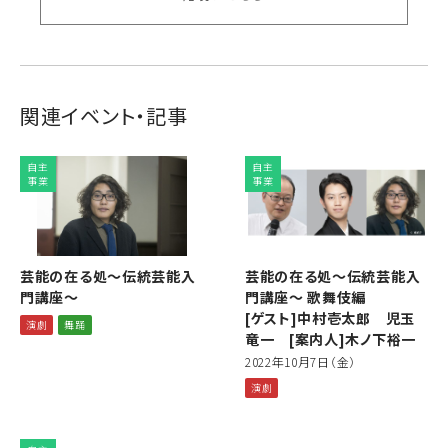
関連イベント・記事
自主
自主
事業
事業
芸能の在る処〜伝統芸能入
芸能の在る処〜伝統芸能入
門講座〜
門講座〜 歌舞伎編
[ゲスト]中村壱太郎 児玉
演劇
舞踊
竜一 [案内人]木ノ下裕一
2022年10月7日（金）
演劇