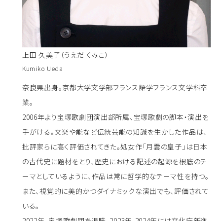
上田 久美子（うえだ くみこ）
Kumiko Ueda
奈良県出身。京都大学文学部フランス語学フランス文学科卒
業。
2006年より宝塚歌劇団演出部所属、宝塚歌劇の脚本・演出を
手がける。文楽や能など伝統芸能の知識を生かした作品は、
批評家らに高く評価されてきた。処女作「月雲の皇子」は日本
の古代史に題材をとり、歴史における記述の起源を根底のテ
ーマとしているように、作品は常に哲学的なテーマ性を持つ。
また、視覚的に美的かつダイナミックな演出でも、評価されて
いる。
2022年、宝塚歌劇団を退職。2023年-2024年には文化庁新進