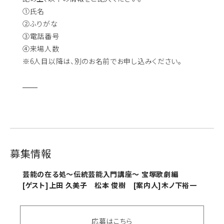
①氏名
②ふりがな
③電話番号
④来場人数
※6人目以降は、別のお名前でお申し込みください。
募集情報
芸能の在る処～伝統芸能入門講座〜 宝塚歌劇編
[ゲスト]上田 久美子 松本 俊樹 [案内人]木ノ下裕一
応募はこちら