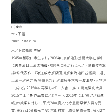
(C)東直子
木ノ下裕一
Yuichi Kinoshita
木ノ下歌舞伎 主宰
1985年和歌山市生まれ。2006年、京都造形芸術大学在学中
に古典演目上演の補綴・監修を自らが行う木ノ下歌舞伎を旗
揚げ。代表作に『娘道成寺』『隅田川』『東海道四谷怪談—通し
上演—』『糸井版 摂州合邦辻』『義経千本桜—渡海屋・大物浦
—』など。 2015年に再演した『三人吉三』にて読売演劇大賞
2015年上半期作品賞にノミネート、2016年に上演した『勧進
帳』の成果に対して、平成28年度文化庁芸術祭新人賞を受
賞。第38回（令和元年度）京都府文化賞奨励賞受賞。令和2年