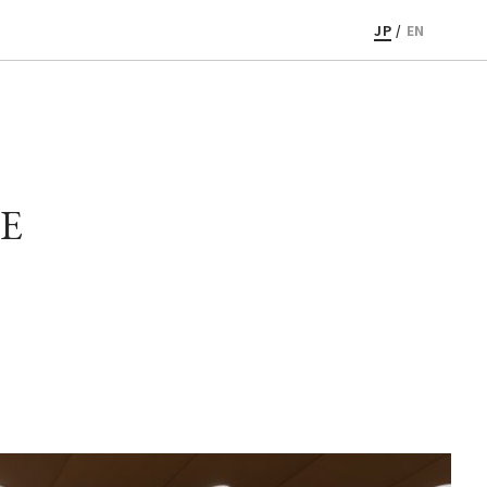
JP
/
EN
E