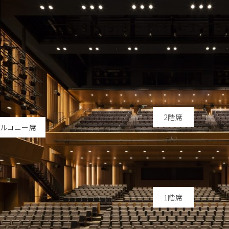
2階席
バルコニー席
1階席