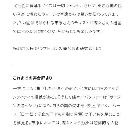
代社会に蔓延るノイズは一切キャンセルされず、聞き心地の良
い音楽に慣れたウィーンの客席からは驚きが伝わってきまし
た。３カ国語で語られる市原さんのテキストが蝶々さんの祖国
ではどのように響くのか、今からとても楽しみです！
横堀応彦氏（ドラマトゥルク、舞台芸術研究者）より
これまでの舞台評より
一方には深く根ざした西洋への魅了、他方には自らのアイデ
ンティティの拒絶がある。そうして蝶々／バタフライは「ガイジ
ンの追っかけ」になり、自らの美の欠如を「修正」すべく、「ハー
フ」（日本語で混血の子どもを指す言葉）の子どもを産むこと
を夢見る。市原においては、蝶々という形象は悲劇的な人物