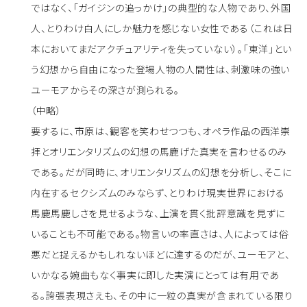
ではなく、「ガイジンの追っかけ」の典型的な人物であり、外国
人、とりわけ白人にしか魅力を感じない女性である（これは日
本においてまだアクチュアリティを失っていない）。「東洋」とい
う幻想から自由になった登場人物の人間性は、刺激味の強い
ユーモアからその深さが測られる。
（中略）
要するに、市原は、観客を笑わせつつも、オペラ作品の西洋崇
拝とオリエンタリズムの幻想の馬鹿げた真実を言わせるのみ
である。だが同時に、オリエンタリズムの幻想を分析し、そこに
内在するセクシズムのみならず、とりわけ現実世界における
馬鹿馬鹿しさを見せるような、上演を貫く批評意識を見ずに
いることも不可能である。物言いの率直さは、人によっては俗
悪だと捉えるかもしれないほどに達するのだが、ユーモアと、
いかなる婉曲もなく事実に即した実演にとっては有用であ
る。誇張表現さえも、その中に一粒の真実が含まれている限り