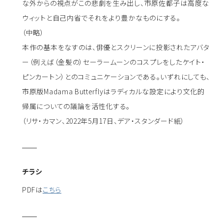
な外からの視点がこの悲劇を生み出し、市原佐都子は高度な
ウィットと自己内省でそれをより豊かなものにする。
（中略）
本作の基本をなすのは、俳優とスクリーンに投影されたアバタ
ー（例えば（金髪の）セーラームーンのコスプレをしたケイト・
ピンカートン）とのコミュニケーションである。いずれにしても、
市原版Madama Butterflyはラディカルな設定により文化的
帰属についての議論を活性化する。
（リサ・カマン、2022年5月17日、デア・スタンダード紙）
チラシ
PDFは
こちら