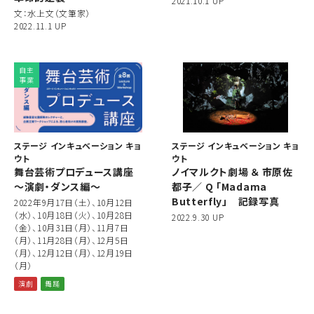
2021.10.1 UP
文：水上文（文筆家）
2022.11.1 UP
自主
事業
ステージ インキュベーション キョ
ステージ インキュベーション キョ
ウト
ウト
舞台芸術プロデュース講座
ノイマルクト劇場 ＆ 市原佐
～演劇・ダンス編～
都子／ Q 「Madama
Butterfly」 記録写真
2022年9月17日（土）、10月12日
（水）、10月18日（火）、10月28日
2022.9.30 UP
（金）、10月31日（月）、11月7日
（月）、11月28日（月）、12月5日
（月）、12月12日（月）、12月19日
（月）
演劇
舞踊