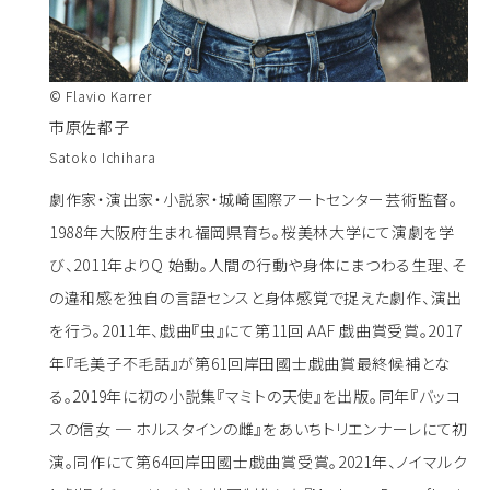
© Flavio Karrer
市原佐都子
Satoko Ichihara
劇作家・演出家・小説家・城崎国際アートセンター芸術監督。
1988年大阪府生まれ福岡県育ち。桜美林大学にて演劇を学
び、2011年よりQ 始動。人間の行動や身体にまつわる生理、そ
の違和感を独自の言語センスと身体感覚で捉えた劇作、演出
を行う。2011年、戯曲『虫』にて第11回 AAF 戯曲賞受賞。2017
年『毛美子不毛話』が第61回岸田國士戯曲賞最終候補とな
る。2019年に初の小説集『マミトの天使』を出版。同年『バッコ
スの信女 ─ ホルスタインの雌』をあいちトリエンナーレにて初
演。同作にて第64回岸田國士戯曲賞受賞。2021年、ノイマルク