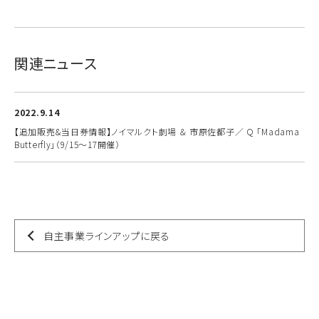
関連ニュース
2022.9.14
【追加販売&当日券情報】ノイマルクト劇場 ＆ 市原佐都子／ Q 「Madama
Butterfly」（9/15～17開催）
自主事業ラインアップに戻る