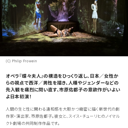
(C) Philip Frowein
オペラ『蝶々夫人』の構造をひっくり返し、日本／女性か
らの視点で西洋／男性を描き、人種やジェンダーなどの
先入観を痛烈に問い直す、市原佐都子の意欲作がいよい
よ日本初演！
人間の生と性に関わる違和感を大胆かつ緻密に描く新世代の劇
作家・演出家、市原佐都子。彼女と、スイス・チューリヒのノイマル
クト劇場の共同制作作品です。