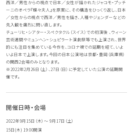
西洋／男性からの視点で日本／女性が描かれたジャコモ・プッチ
ーニのオペラ『蝶々夫人』を原案に、その構造をひっくり返し、日本
／女性からの視点で西洋／男性を描き、人種やジェンダーなどの
先入観を痛烈に問い直します。
チューリヒ・シアター・スペクタクル（スイス）での初演後 、ウィーン
芸術週間やミュンヘン・シュピラート演劇祭等でも上演され、世界
的にも注目を集めている今作を、コロナ禍での延期を経て、いよ
いよ日本で上演します。今回の日本公演地は京都・豊岡（兵庫県）
の関西2会場のみとなります。
※2022年2月26日（土）、27日（日）に予定していた公演の延期開
催です。
開催日時・会場
2022年9月15日（木）～ 9月17日（土）
15日(木) 19:00開演