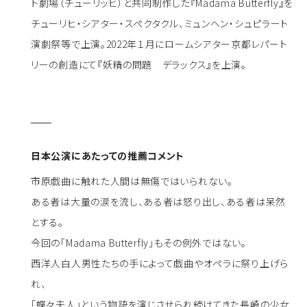
ト劇場（チューリッヒ）と共同制作した『Madama Butterfly』を
チューリヒ・シアター・スペクタクル、ミュンヘン・シュピラート
演劇祭等で上演。2022年１月にロームシアター京都レパート
リーの創造にて『妖精の問題 デラックス』を上演。
日本公演にあたっての推薦コメント
市原戯曲に触れた人間は無傷ではいられない。
ある者は大量の涙を流し、ある者は怒り出し、ある者は呆然
とする。
今回の「Madama Butterfly」もその例外ではない。
西洋人白人男性たちの手によって戯曲やオペラに祭り上げら
れ、
「蝶々夫人」という物語を演じさせられ続けてきた長崎の少女