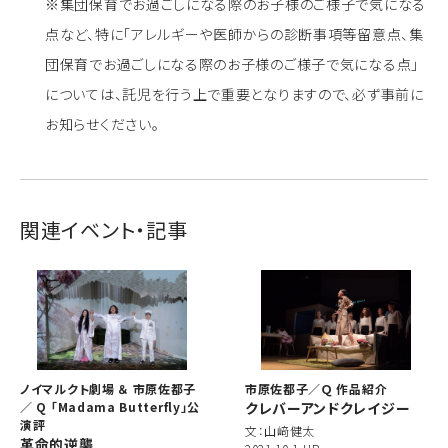
※集団保育でお過ごしになる際のお子様のご様子で気になる
点など、特に「アレルギーや医師からの診断事項等留意点、集
団保育でお過ごしになる際のお子様のご様子で気になる点」
については、託児を行う上で重要となりますので、必ず事前に
お知らせください。
関連イベント・記事
ノイマルクト劇場 ＆ 市原佐都子
市原佐都子／Ｑ 作品紹介
／ Q 「Madama Butterfly」公
クレバーアンドクレイジー
演評
文：山﨑健太
革命的逆襲