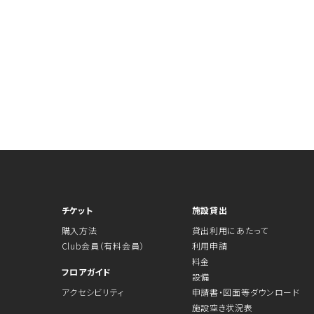
チケット
施設貸出
購入方法
貸出利用にあたって
Club会員（有料会員）
利用申請
料金
フロアガイド
設備
アクセシビリティ
申請書・図面等ダウンロード
施設空き状況表