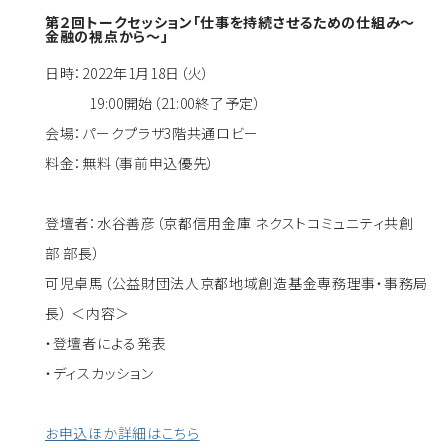
第２回トークセッション「仕事を持続させるための仕組み～
金融の視点から～」
日時：2022年1月18日（火）
19:00開始（21:00終了予定）
会場：パークプラザ3階共通ロビー
料金：無料（事前申込優先）
登壇者：水谷善彦（京都信用金庫 ネクストコミュニティ共創
部 部長）
可児卓馬（公益財団法人京都地域創造基金専務理事・事務局
長） ＜内容＞
・登壇者による発表
・ディスカッション
お申込ほか詳細はこちら