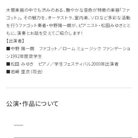
木管楽器の中でも渋みのある、艶やかな音色が特徴の楽器「ファ
ゴット」。 その魅力を、オーケストラ、室内楽、ソロなど多彩な活動
を行うファゴット奏者・中野陽一朗が、ピアニスト・松田みゆきとと
もに、演奏とお話を交えてご紹介します！
【出演者】
■中野 陽一朗 ファゴット／ローム ミュージック ファンデーショ
ン1992年度奨学生
■松田 みゆき ピアノ／学生フェスティバル2000年出演者
■岩崎 里衣（司会）
公演・作品について