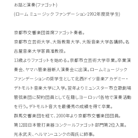
お話と演奏(ファゴット)
(ローム ミュージック ファンデーション1992年度奨学生)
京都市交響楽団首席ファゴット奏者。
京都市立芸術大学、大阪教育大学、大阪音楽大学各講師。名
古屋音楽大学客員准教授。
13歳よりファゴットを始める。京都市立芸術大学卒業。卒業演
奏会、ヤマハ管楽器新人演奏会に出演。ロームミュージック
ファンデーションの奨学生として北西ドイツ音楽アカデミー・
デトモルト音楽大学に入学。翌年よりミュンスター市立歌劇場
管弦楽団に契約団員として在籍しヨーロッパ各地で演奏活動
を行う。デトモルト音大を最優秀の成績を得て卒業。
群馬交響楽団を経て、2000年より京都市交響楽団団員。
第12回日本管打楽器コンクールファゴット部門第2位入賞。
光永武夫、ヘルマン・ユンクの両氏に師事。