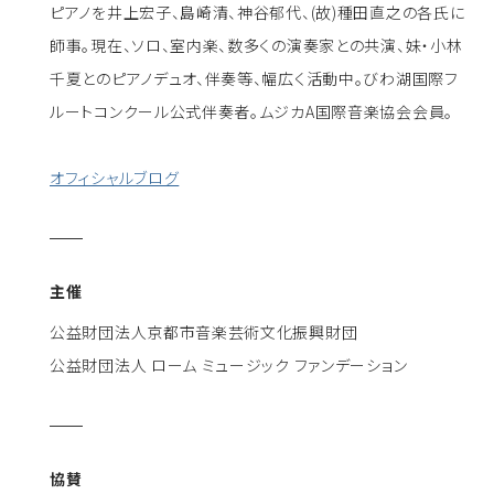
ピアノを井上宏子、島崎清、神谷郁代、(故)種田直之の各氏に
師事。現在、ソロ、室内楽、数多くの演奏家との共演、妹・小林
千夏とのピアノデュオ、伴奏等、幅広く活動中。びわ湖国際フ
ルートコンクール公式伴奏者。ムジカA国際音楽協会会員。
オフィシャルブログ
主催
公益財団法人京都市音楽芸術文化振興財団
公益財団法人 ローム ミュージック ファンデーション
協賛