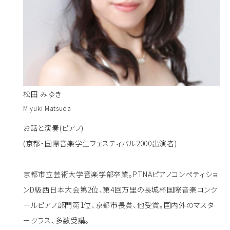
松田 みゆき
Miyuki Matsuda
お話と演奏(ピアノ)
(京都・国際音楽学生フェスティバル2000出演者)
京都市立芸術大学音楽学部卒業。PTNAピアノコンペティショ
ンD級西日本大会第2位、第4回万里の長城杯国際音楽コンク
ールピアノ部門第1位、京都市長賞、他受賞。国内外のマスタ
ークラス、多数受講。