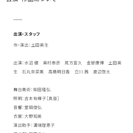
出演・スタッフ
作・演出：土田英生
出演：水沼 健 奥村泰彦 尾方宣久 金替康博 土田英
生 石丸奈菜美 高橋明日香 立川 茜 渡辺啓太
舞台美術：柴田隆弘
照明：吉本有輝子［真昼］
音響：堂岡俊弘
衣裳：大野知英
演出助手：溝端理恵子