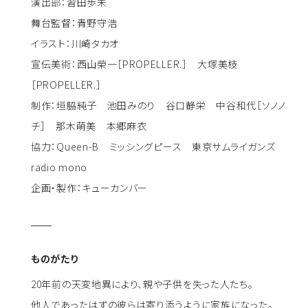
演出部：習田歩未
舞台監督：青野守浩
イラスト：川崎タカオ
宣伝美術：西山榮一［PROPELLER.］ 大塚美枝
［PROPELLER.］
制作：垣脇純子 池田みのり 谷口静栄 中谷和代［ソノノ
チ］ 那木萌美 本郷麻衣
協力：Queen-B ミッシングピース 東京サムライガンズ
radio mono
企画・製作：キューカンバー
ものがたり
20年前の天変地異により、親や子供を失った人たち。
他人であったはずの彼らは寄り添うように家族になった。