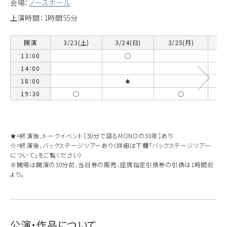
会場：
ノースホール
上演時間：1時間55分
開演
3/23(土)
3/24(日)
3/25(月)
3
13：00
○
14：00
18：00
★
19：30
○
○
★=終演後、トークイベント［30分で語るMONOの30年］あり
☆=終演後、バックステージツアーあり（詳細は下欄「バックステージツアー
について」をご覧ください）
※開場は開演の30分前、当日券の販売、座席指定引換券の引換は1時間前
より。
公演・作品について