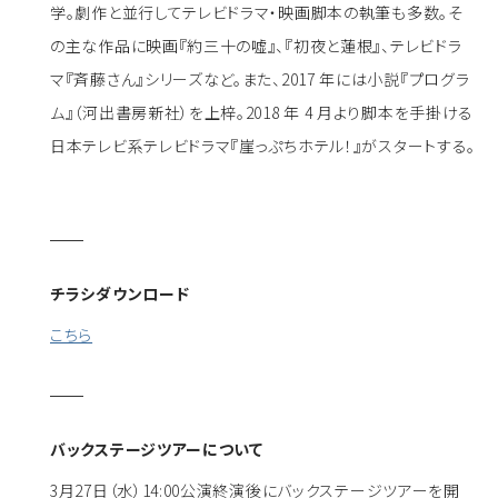
学。劇作と並行してテレビドラマ・映画脚本の執筆も多数。そ
の主な作品に映画『約三十の嘘』、『初夜と蓮根』、テレビドラ
マ『斉藤さん』シリーズなど。また、2017 年には小説『プログラ
ム』（河出書房新社）を上梓。2018 年 4 月より脚本を手掛ける
日本テレビ系テレビドラマ『崖っぷちホテル！』がスタートする。
チラシダウンロード
こちら
バックステージツアーについて
3月27日（水）14:00公演終演後にバックステージツアーを開