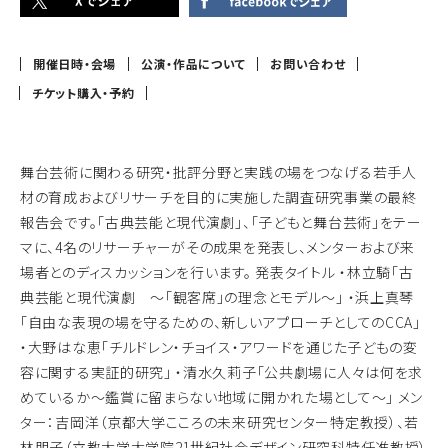
開催日時・会場
公演・作品について
お問い合わせ
チケット購入・予約
舞台芸術に関わる研究・批評分野と実践の場をつなげる若手人
材の育成およびリサーチを目的に実施した調査研究事業の最終
報告会です。「古典芸能と現代演劇」、「子どもと舞台芸術」をテー
マに、4名のリサーチャーがその成果を発表し、メンターおよび来
場者とのディスカッションを行います。 発表タイトル ・林立騎「古
典芸能と現代演劇 〜「観客席」の理念とモデル〜」 ・浜上真琴
「自由な表現の場を守るための、新しいアプローチとしてのCCA」
・大野はな恵「チルドレン・チョイス・アワードを通じた子どもの変
容に関する実証的研究」 ・清水久莉子「公共劇場に人々は何を求
めているか〜鑑賞に留まらない地域に開かれた場として〜」 メン
ター：吉岡洋（京都大学こころの未来研究センター特定教授）、若
林朋子（立教大学大学院21世紀社会デザイン研究科特任准教授）