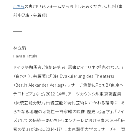
こちら
の専用申込フォームからお申し込みください。無料（事
前申込制・先着順）
林立騎
Hayasi Tatuki
ドイツ語翻訳者、演劇研究者。訳書にイェリネク『光のない。』
（白水社）、共編著に『Die Evakuierung des Theaters』
（Berlin Alexander Verlag）。リサーチ活動にPort B『東京ヘ
テロトピア』など。2012-14年、アーツカウンシル東京調査員
（伝統芸能分野）。伝統芸能と現代芸術にかかわる論考に「あ
らたなる地理の可能性―許家維の映像-歴史-地理学」、「ノイ
ズとしての伝統―あいちトリエンナーレにおける青木涼子『秘
密の閨』」がある。2014-17年、東京藝術大学のリサーチャー育