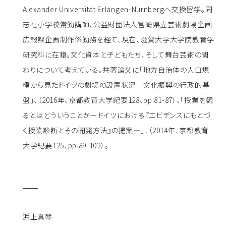
Alexander Universität Erlangen-Nürnbergへ交換留学。同
志社小学校常勤講師、公益財団法人宮崎県立芸術劇場企画
広報課企画制作係勤務を経て、現在、滋賀大学大学院教育学
研究科に在籍。文化資本と子どもたち、そして舞台芸術の関
わりについて考えている。共著論文に「地方自治体の人口規
模から見たドイツの劇場の設置状況―文化振興の行政的基
盤」、（2016年、京都教育大学紀要128、pp.81-87）、「授業を観
るとはどういうことかードイツにおける『エビデンスにもとづ
く授業診断とその開発方法』の提案―」、（2014年、京都教育
大学紀要125、pp.89-102）。
浜上真琴