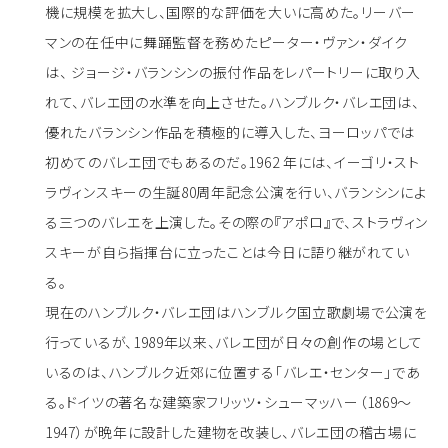
機に規模を拡大し、国際的な評価を大いに高めた。リーバー
マンの在任中に舞踊監督を務めたピーター・ヴァン・ダイク
は、 ジョージ・バランシンの振付作品をレパートリーに取り入
れて、バレエ団の水準を向上させた。ハンブルク・バレエ団は、
優れたバランシン作品を積極的に導入した、ヨーロッパでは
初めてのバレエ団でもあるのだ。1962 年には、イーゴリ・スト
ラヴィンスキーの生誕80周年記念公演を行い、バランシンによ
る三つのバレエを上演した。その際の『アポロ』で、ストラヴィン
スキーが自ら指揮台に立ったことは今日に語り継がれてい
る。
現在のハンブルク・バレエ団はハンブルク国立歌劇場で公演を
行っているが、1989年以来、バレエ団が日々の創作の場として
いるのは、ハンブルク近郊に位置する「バレエ・センター」であ
る。ドイツの著名な建築家フリッツ・シューマッハー（1869〜
1947）が晩年に設計した建物を改装し、バレエ団の稽古場に