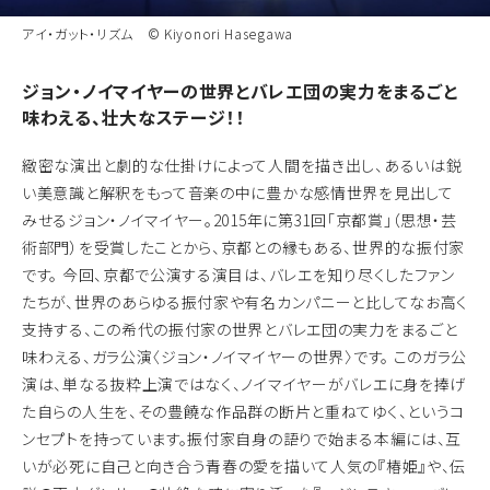
アイ・ガット・リズム © Kiyonori Hasegawa
くるみ割り人形 © Kiyonori Hasegawa
ジョン・ノイマイヤーの世界とバレエ団の実力をまるごと
味わえる、壮大なステージ！！
緻密な演出と劇的な仕掛けによって人間を描き出し、あるいは鋭
い美意識と解釈をもって音楽の中に豊かな感情世界を見出して
みせるジョン・ノイマイヤー。2015年に第31回「京都賞」（思想・芸
術部門）を受賞したことから、京都との縁もある、世界的な振付家
です。 今回、京都で公演する演目は、バレエを知り尽くしたファン
たちが、世界のあらゆる振付家や有名カンパニーと比してなお高く
支持する、この希代の振付家の世界とバレエ団の実力をまるごと
味わえる、ガラ公演〈ジョン・ノイマイヤーの世界〉です。 このガラ公
演は、単なる抜粋上演ではなく、ノイマイヤーがバレエに身を捧げ
た自らの人生を、その豊饒な作品群の断片と重ねてゆく、というコ
ンセプトを持っています。振付家自身の語りで始まる本編には、互
いが必死に自己と向き合う青春の愛を描いて人気の『椿姫』や、伝