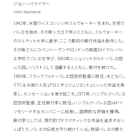
ジョン・ノイマイヤー
John Neumeier
1942年、米国ウィスコンシン州ミルウォーキー生まれ。生地で
バレエを始め、その後シカゴで学ぶとともに、ミルウォーキー
のマルケット大学に進学、ここで最初の振付作品を創作した。
その後さらにコペンハーゲンやロンドンの英国ロイヤル・バレ
エ学校でバレエを学び、1963年にシュツットガルト・バレエ団
に入団。ソリストとして活躍するとともに、振付を続けた。
1969年、フランクフルト・バレエ団芸術監督に就任、ほどなくし
て『くるみ割り人形』『ロミオとジュリエット』といった作品を発
表し、センセーションを巻き起こす。1973年、ハンブルク・バレエ
団芸術監督、主任振付家に就任。ハンブルク・バレエ団はドイ
ツをリードするカンパニーに成長し、国際的な評価を獲得。
振付家としては、現代的でドラマティックな作品を追求するい
っぽうで、バレエの伝統を守り続けている。物語バレエの新た