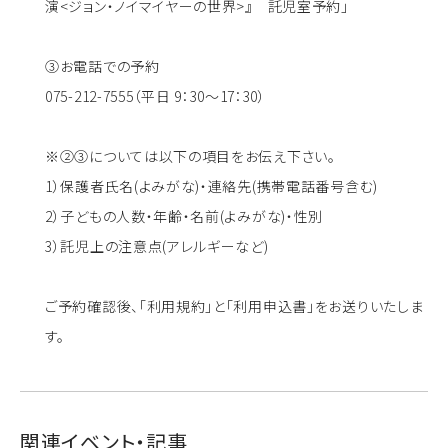
演<ジョン・ノイマイヤーの世界>』 託児室予約」
③お電話での予約
075-212-7555（平日 9：30～17：30）
※②③については以下の項目をお伝え下さい。
1）保護者氏名(よみがな)・連絡先(携帯電話番号含む)
2）子どもの人数・年齢・名前(よみがな)・性別
3）託児上の注意点(アレルギーなど)
ご予約確認後、「利用規約」と「利用申込書」をお送りいたしま
す。
関連イベント・記事