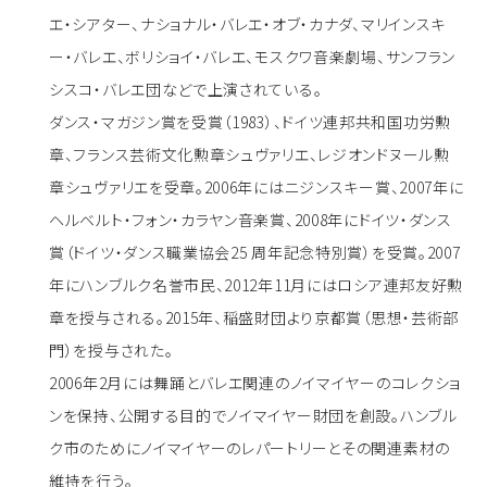
エ・シアター、ナショナル・バレエ・オブ・カナダ、マリインスキ
ー・バレエ、ボリショイ・バレエ、モスクワ音楽劇場、サンフラン
シスコ・バレエ団などで上演されている。
ダンス・マガジン賞を受賞（1983）、ドイツ連邦共和国功労勲
章、フランス芸術文化勲章シュヴァリエ、レジオンドヌール勲
章シュヴァリエを受章。2006年にはニジンスキー賞、2007年に
ヘルベルト・フォン・カラヤン音楽賞、2008年にドイツ・ダンス
賞（ドイツ・ダンス職業協会25 周年記念特別賞）を受賞。2007
年にハンブルク名誉市民、2012年11月にはロシア連邦友好勲
章を授与される。2015年、稲盛財団より京都賞（思想・芸術部
門）を授与された。
2006年2月には舞踊とバレエ関連のノイマイヤーのコレクショ
ンを保持、公開する目的でノイマイヤー財団を創設。ハンブル
ク市のためにノイマイヤーのレパートリーとその関連素材の
維持を行う。