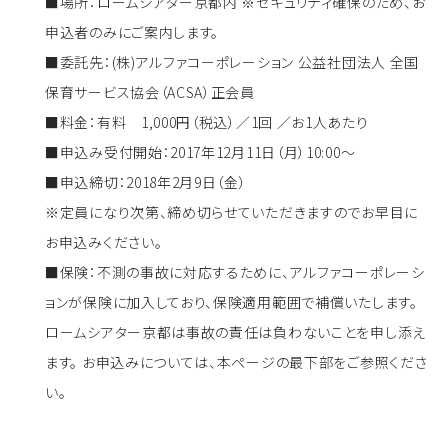
■場所：ロームシアター京都内 ※セキュリティ確保のため、お
申込者のみにご案内します。
■委託先：(株)アルファコーポレーション 公益社団法人 全国
保育サービス協会（ACSA）正会員
■料金：有料 1,000円（税込）／1回 ／お1人あたり
■申込み受付開始：2017年12月11日（月）10:00～
■申込締切：2018年2月9日（金）
※定員になり次第、締め切らせていただきますのでお早目に
お申込みください。
■保険：不測の事故に対応するために、アルファコーポレーシ
ョンが保険に加入しており、保険適用範囲で補償いたします。
ロームシアター京都は事故の責任は負わないことを申し添え
ます。 お申込みについては、本ページの最下部をご参照くださ
い。