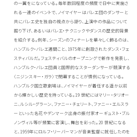
の一翼をになっている。毎年数回程度の頻度で日中に実施さ
れる一連のイベントで、ノイマイヤーはバレエ団のダンサーと
共にバレエ史を独自の視点から語り、上演中の作品について
掘り下げ、あるいはバレエ・テクニックやダンスの歴史的背景
を紹介する。例年、シーズンのフィナーレを華々しく飾るのは、
ハンブルク・バレエ週間こと、1975年に創設されたダンス・フェ
スティバルだ。フェスティバルのオープニングで新作を発表し、
ハンブルク・バレエ団員と国際的なスターダンサーが競演する
〈ニジンスキー・ガラ〉で閉幕することが慣例になっている。
ハンブルク国立歌劇場は、ノイマイヤーが着任する遥か以前
から輝かしい歴史を持っている。19 世紀にはマリー・タリオー
ニ、ルシル・グラーン、ファニー・チェリート、ファニー・エルスラ
ーといった名花やデンマーク出身の振付家オーギュスト・ブル
ノンヴィル等が頻繁に客演し、舞台を彩った。20 世紀になる
と、1959年にロルフ・リーバーマンが音楽監督に就任したのを