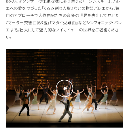
説の天才ダンサーの壮絶な魂に寄り添った『ニジンスキー』、バレ
エへの愛をつづった『くるみ割り人形』などの物語バレエから、独
自のアプローチで大作曲家たちの音楽の世界を表出して見せた
『マーラー交響曲第3番』『マタイ受難曲』などシンフォニック・バレ
エまで。壮大にして魅力的なノイマイヤーの世界をご堪能くださ
い。