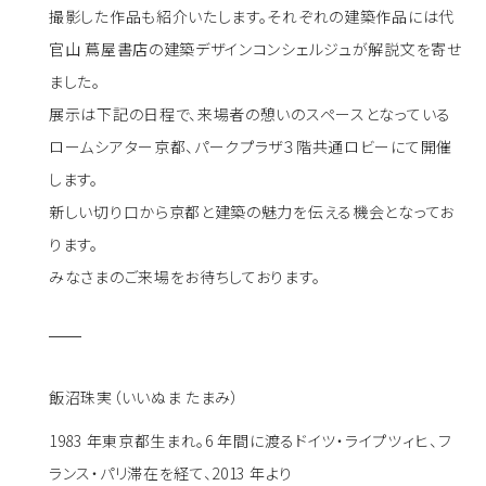
撮影した作品も紹介いたします。それぞれの建築作品には代
官山 蔦屋書店の建築デザインコンシェルジュが解説文を寄せ
ました。
展示は下記の日程で、来場者の憩いのスペースとなっている
ロームシアター京都、パークプラザ３階共通ロビーにて開催
します。
新しい切り口から京都と建築の魅力を伝える機会となってお
ります。
みなさまのご来場をお待ちしております。
飯沼珠実（いいぬま たまみ）
1983 年東京都生まれ。6 年間に渡るドイツ・ライプツィヒ、フ
ランス・パリ滞在を経て、2013 年より