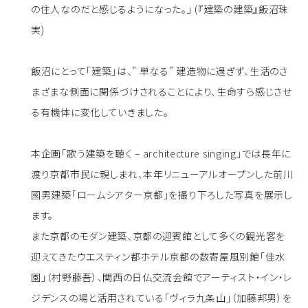
の住人なのだと感じるようになった。」 (『建築の建築』飯沼珠
実)
飯沼にとって「建築」は、” 単なる” 建造物に過ぎず、生活のさ
まざまな側面に関係づけされることにより、生命すら感じさせ
る有機体に変化していきました。
本企画「歌う建築を聴く – architecture singing」では長年に
渡り京都市民に親しまれ、本年リニューアルオープンした前川
國男建築「ロームシアター京都」を撮り下ろした写真を展示し
ます。
また京都のモダン建築、京都の迎賓館として多くの観光客を
迎えてきたウエスティン都ホテル京都の数寄屋風別館「佳水
園」（村野藤吾）、関西の日仏交流会館でアーティスト・イン・レ
ジデンスの場と活用されている「ヴィラ九条山」（加藤邦男）を