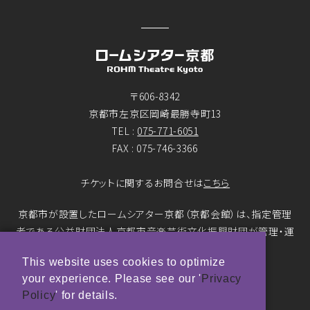
〒606-8342
京都市左京区岡崎最勝寺町13
TEL :
075-771-6051
FAX : 075-746-3366
チケットに関するお問合せは
こちら
京都市が設置したロームシアター京都（京都会館）は、指定管理
者である公益財団法人京都市音楽芸術文化振興財団が管理・運
営をおこなっています。
This website uses cookies to optimize
your experience. Please see our '
Privacy
© ROHM Theatre Kyoto. All rights reserved.
Policy
' for details.
トップページメインバナー 撮影：市川靖史