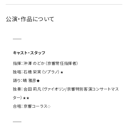
公演・作品について
キャスト・スタッフ
指揮：沖澤 のどか（京響常任指揮者）
独唱：石橋 栄実（ソプラノ）
★
語り：晴 雅彦
◆
独奏：会田 莉凡（ヴァイオリン/京響特別客演コンサートマス
ター）
★★
合唱：京響コーラス
◇