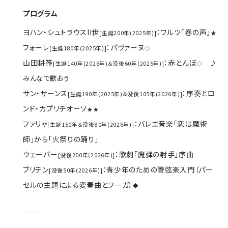
プログラム
ヨハン・シュトラウスII世
：ワルツ「春の声」
[生誕200年(2025年)]
★
フォーレ
：パヴァーヌ
[生誕180年(2025年)]
◇
山田耕筰
：赤とんぼ
♪
[生誕140年(2026年)＆没後60年(2025年)]
◇
みんなで歌おう
サン・サーンス
：序奏とロ
[生誕190年(2025年)＆没後105年(2026年)]
ンド・カプリチオーソ
★★
ファリャ
：バレエ音楽「恋は魔術
[生誕150年＆没後80年(2026年)]
師」から「火祭りの踊り」
ウェーバー
：歌劇「魔弾の射手」序曲
[没後200年(2026年)]
ブリテン
：青少年のための管弦楽入門
（パー
[没後50年(2026年)]
セルの主題による変奏曲とフーガ）
◆