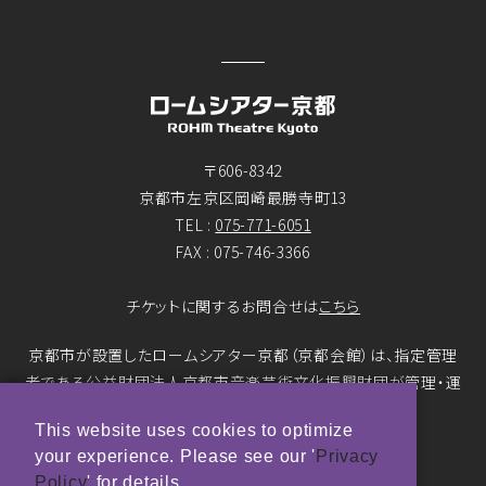
〒606-8342
京都市左京区岡崎最勝寺町13
TEL :
075-771-6051
FAX : 075-746-3366
チケットに関するお問合せは
こちら
京都市が設置したロームシアター京都（京都会館）は、指定管理
者である公益財団法人京都市音楽芸術文化振興財団が管理・運
営をおこなっています。
This website uses cookies to optimize
your experience. Please see our '
Privacy
© ROHM Theatre Kyoto. All rights reserved.
Policy
' for details.
トップページメインバナー 撮影：市川靖史