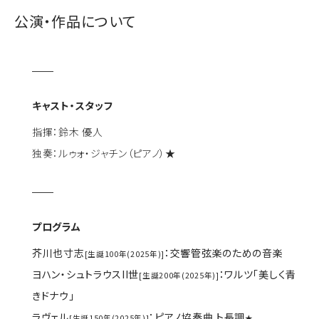
公演・作品について
キャスト・スタッフ
指揮：鈴木 優人
独奏：ルゥォ・ジャチン（ピアノ）★
プログラム
芥川也寸志
：交響管弦楽のための音楽
[生誕100年(2025年)]
ヨハン・シュトラウスII世
：ワルツ「美しく青
[生誕200年(2025年)]
きドナウ」
ラヴェル
：ピアノ協奏曲 ト長調
[生誕150年(2025年)]
★