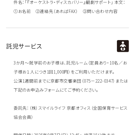
件名：「『オーケストラ・ディスカバリー』観劇サポート」 本文：
①お名前 ②連絡先（あればFAX） ③問い合わせ内容
託児サービス
3か月～就学前のお子様は、託児ルーム（定員あり・10名／お
子様お１人につき1回1,000円）をご利用いただけます。
公演1週間前までに京都市交響楽団（075－222-0347）または
下記のお申込みフォームにてご予約ください。
委託先：（株）スマイルライフ 京都オフィス（全国保育サービス
協会会員）