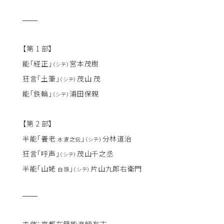
【第 1 部】
能「経正」
宮本茂樹
（シテ）
狂言「土筆」
茂山 茂
（シテ）
能「鉄輪」
浦田保親
（シテ）
【第 2 部】
半能「養老
」
分林道治
水波之伝
（シテ）
狂言「呼声」
茂山千之丞
（シテ）
半能「山姥
」
片山九郎右衛門
白頭
（シテ）
主催：京都在籍能楽師有志