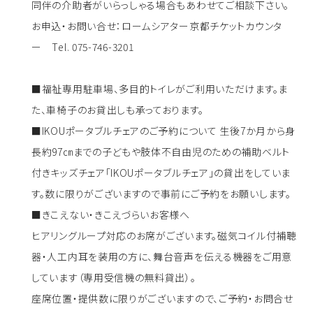
同伴の介助者がいらっしゃる場合もあわせてご相談下さい。
お申込・お問い合せ：ロームシアター京都チケットカウンタ
ー
Tel. 075-746-3201
■福祉専用駐車場、多目的トイレがご利用いただけます。ま
た、車椅子のお貸出しも承っております。
■IKOUポータブルチェアのご予約について 生後7か月から身
長約97㎝までの子どもや肢体不自由児のための補助ベルト
付きキッズチェア「IKOUポータブルチェア」の貸出をしていま
す。数に限りがございますので事前にご予約をお願いします。
■きこえない・きこえづらいお客様へ
ヒアリングループ対応のお席がございます。磁気コイル付補聴
器・人工内耳を装用の方に、舞台音声を伝える機器をご用意
しています（専用受信機の無料貸出）。
座席位置・提供数に限りがございますので、ご予約・お問合せ