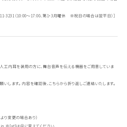
-711-3231（10:00～17:00、第1・3月曜休 ※祝日の場合は翌平日）］
・人工内耳を装用の方に、舞台音声を伝える機器をご用意していま
願いします。 内容を確認後、こちらから折り返しご連絡いたします。
館日等により変更の場合あり）
ekyoto.jp ※[at]は＠に変えてください