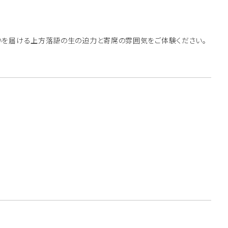
笑いを届ける上方落語の生の迫力と寄席の雰囲気をご体験ください。