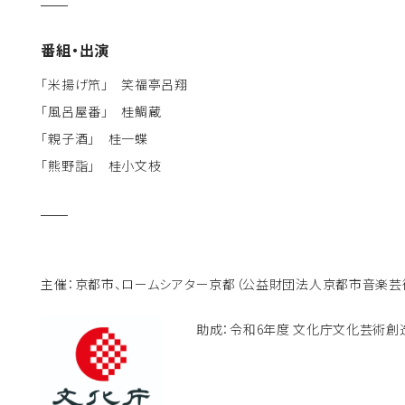
番組・出演
「米揚げ笊」 笑福亭呂翔
「風呂屋番」 桂鯛蔵
「親子酒」 桂一蝶
「熊野詣」 桂小文枝
主催：京都市、ロームシアター京都（公益財団法人京都市音楽芸
助成：令和6年度 文化庁文化芸術