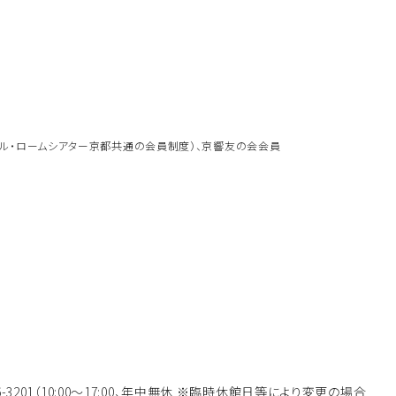
トホール・ロームシアター京都共通の会員制度）、京響友の会会員
746-3201（10:00～17:00、年中無休 ※臨時休館日等により変更の場合