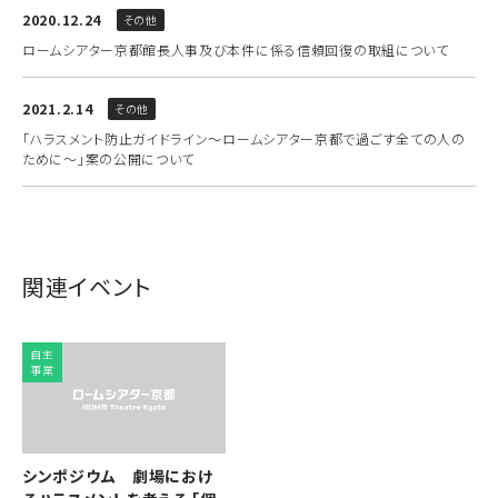
2020.12.24
その他
ロームシアター京都館長人事及び本件に係る信頼回復の取組について
2021.2.14
その他
「ハラスメント防止ガイドライン～ロームシアター京都で過ごす全ての人の
ために～」案の公開について
関連イベント
自主
事業
シンポジウム 劇場におけ