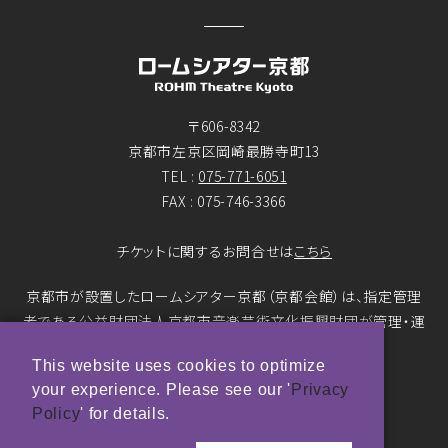
〒606-8342
京都市左京区岡崎最勝寺町13
TEL :
075-771-6051
FAX : 075-746-3366
チケットに関するお問合せは
こちら
京都市が設置したロームシアター京都（京都会館）は、指定管理
者である公益財団法人京都市音楽芸術文化振興財団が管理・運
営をおこなっています。
This website uses cookies to optimize
your experience. Please see our '
Privacy
© ROHM Theatre Kyoto. All rights reserved.
Policy
' for details.
トップページメインバナー 撮影：市川靖史