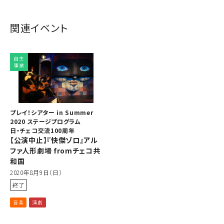
関連イベント
自主
事業
プレイ！シアター in Summer
2020 ステージプログラム
日・チェコ交流100周年
【公演中止】『快傑ゾロ』アル
ファ人形劇場 fromチェコ共
和国
2020年8月9日（日）
終了
音楽
演劇