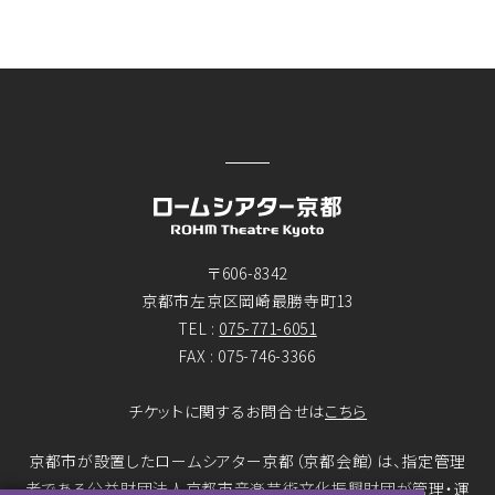
〒606-8342
京都市左京区岡崎最勝寺町13
TEL :
075-771-6051
FAX : 075-746-3366
チケットに関するお問合せは
こちら
京都市が設置したロームシアター京都（京都会館）は、指定管理
者である公益財団法人京都市音楽芸術文化振興財団が管理・運