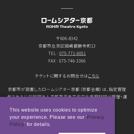
〒606-8342
京都市左京区岡崎最勝寺町13
TEL :
075-771-6051
FAX : 075-746-3366
チケットに関するお問合せは
こちら
京都市が設置したロームシアター京都（京都会館）は、指定管理
者である公益財団法人京都市音楽芸術文化振興財団が管理・運
営をおこなっています。
This website uses cookies to optimize
your experience. Please see our '
Privacy
© ROHM Theatre Kyoto. All rights reserved.
Policy
' for details.
トップページメインバナー 撮影：市川靖史