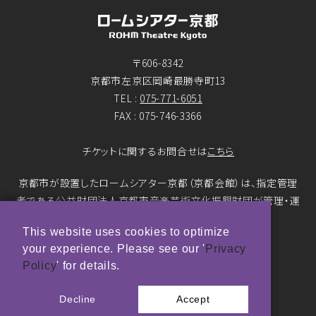
〒606-8342
京都市左京区岡崎最勝寺町13
TEL :
075-771-6051
FAX : 075-746-3366
チケットに関するお問合せは
こちら
京都市が設置したロームシアター京都（京都会館）は、指定管理
者である公益財団法人京都市音楽芸術文化振興財団が管理・運
営をおこなっています。
This website uses cookies to optimize
your experience. Please see our '
Privacy
© ROHM Theatre Kyoto. All rights reserved.
Policy
' for details.
トップページメインバナー 撮影：市川靖史
Decline
Accept