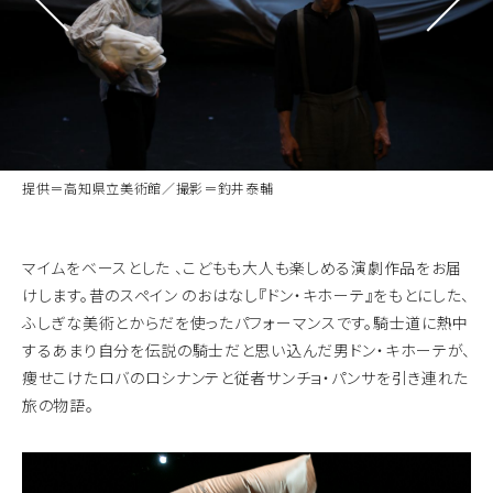
提供＝高知県立美術館／撮影＝釣井泰輔
マイムをベースとした 、こどもも大人も楽しめる演劇作品をお届
けします。昔のスペイン のおはなし『ドン・キホーテ』をもとにした、
ふしぎな美術とからだを使ったパフォーマンスです。騎士道に熱中
するあまり自分を伝説の騎士だと思い込んだ男ドン・キホーテが、
痩せこけたロバのロシナンテと従者サンチョ・パンサを引き連れた
旅の物語。