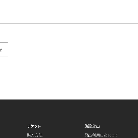
る
チケット
施設貸出
購入方法
貸出利用にあたって