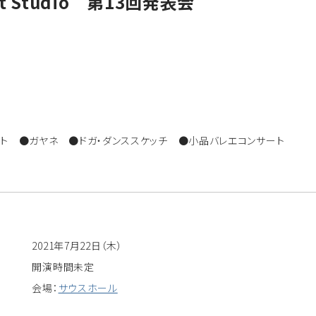
llet Studio 第13回発表会
スト ●ガヤネ ●ドガ・ダンススケッチ ●小品バレエコンサート
2021年7月22日（木）
開演時間未定
会場：
サウスホール