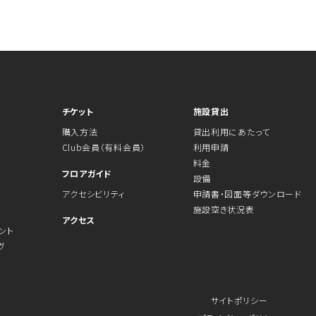
チケット
施設貸出
購入方法
貸出利用にあたって
Club会員（有料会員）
利用申請
料金
フロアガイド
設備
アクセシビリティ
申請書・図面等ダウンロード
施設空き状況表
アクセス
ント
ヴ
サイトポリシー