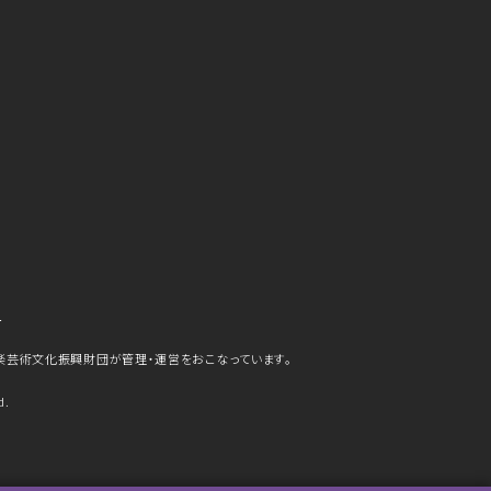
ら
楽芸術文化振興財団が管理・運営をおこなっています。
d.
史