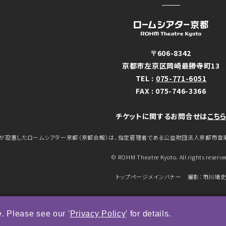
〒606-8342
京都市左京区岡崎最勝寺町13
TEL :
075-771-6051
FAX : 075-746-3366
チケットに関するお問合せは
こち
が設置したロームシアター京都（京都会館）は、指定管理者である公益財団法人京都市音
© ROHM Theatre Kyoto. All rights reserve
トップページメインバナー 撮影：市川靖
. Please see our '
Privacy Policy
' for details.