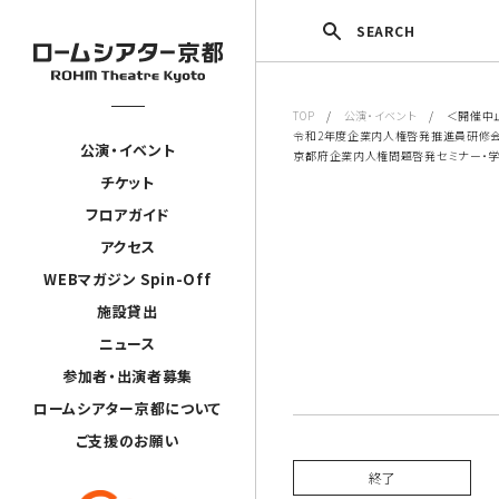
SEARCH
TOP
/
公演・イベント
/ ＜開催中
令和2年度企業内人権啓発推進員研修会
公演・イベント
京都府企業内人権問題啓発セミナー・
チケット
フロアガイド
アクセス
WEBマガジン Spin-Off
施設貸出
ニュース
参加者・出演者募集
ロームシアター京都について
ご支援のお願い
終了