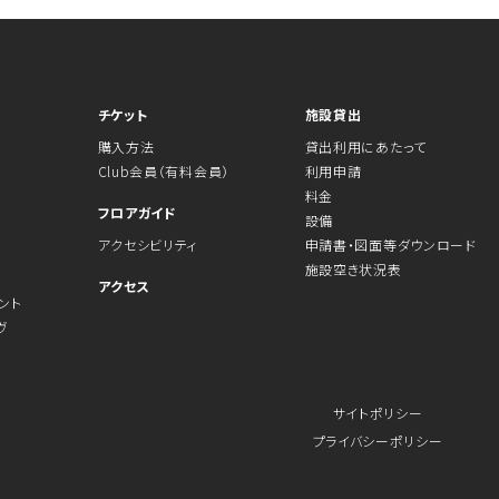
チケット
施設貸出
購入方法
貸出利用にあたって
Club会員（有料会員）
利用申請
料金
フロアガイド
設備
アクセシビリティ
申請書・図面等ダウンロード
施設空き状況表
アクセス
ント
ヴ
サイトポリシー
プライバシーポリシー