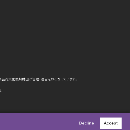
ら
楽芸術文化振興財団が管理・運営をおこなっています。
d.
史
Decline
Accept