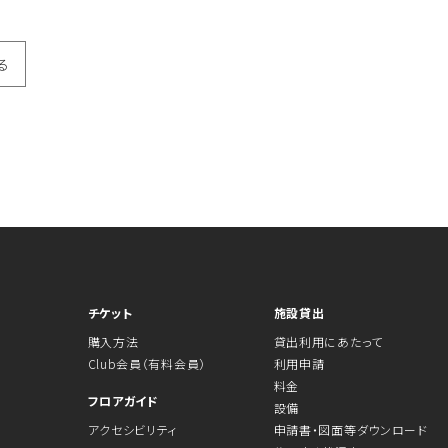
る
チケット
施設貸出
購入方法
貸出利用にあたって
Club会員（有料会員）
利用申請
料金
フロアガイド
設備
アクセシビリティ
申請書・図面等ダウンロード