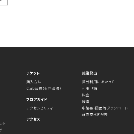
チケット
施設貸出
購入方法
貸出利用にあたって
Club会員（有料会員）
利用申請
料金
フロアガイド
設備
アクセシビリティ
申請書・図面等ダウンロード
施設空き状況表
アクセス
ント
ヴ