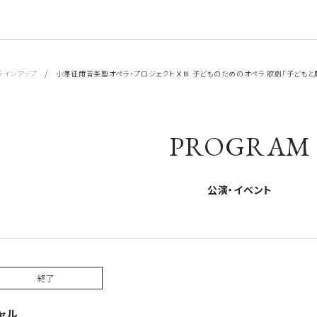
ラインアップ
/ 小澤征爾音楽塾オペラ・プロジェクトⅩⅢ 子どものためのオペラ 歌劇「子どもと
PROGRAM
公演・イベント
終了
ャル