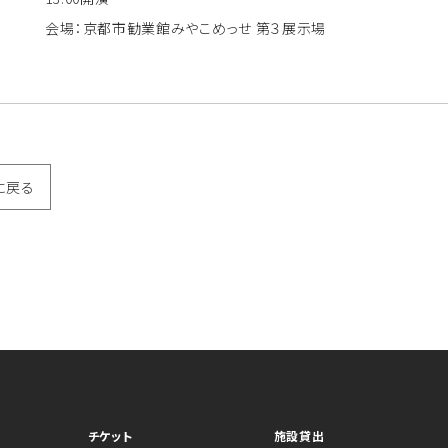
会場：京都市勧業館みやこめっせ 第３展示場
に戻る
チケット
施設貸出