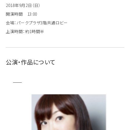
2018年9月2日（日）
開演時間 13:00
会場：パークプラザ3階共通ロビー
上演時間：約1時間半
公演・作品について