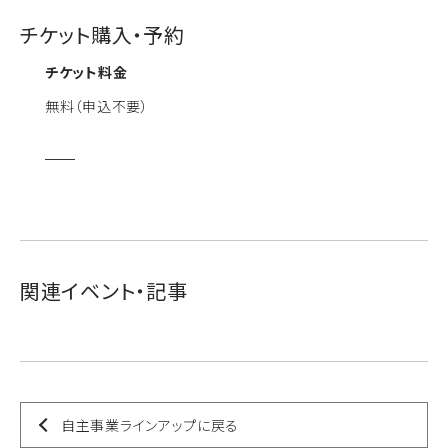
チケット購入・予約
チケット料金
無料（申込不要）
関連イベント・記事
自主事業ラインアップに戻る