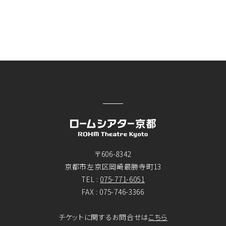
〒606-8342
京都市左京区岡崎最勝寺町13
TEL :
075-771-6051
FAX : 075-746-3366
チケットに関するお問合せは
こちら