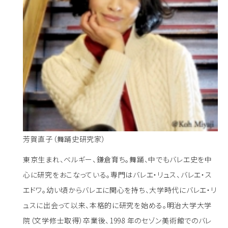
芳賀直子（舞踊史研究家）
東京生まれ、ベルギー、鎌倉育ち。舞踊、中でもバレエ史を中
心に研究をおこなっている。専門はバレエ・リュス、バレエ・ス
エドワ。幼い頃からバレエに関心を持ち、大学時代にバレエ・リ
ュスに出会って以来、本格的に研究を始める。明治大学大学
院（文学修士取得）卒業後、1998 年のセゾン美術館でのバレ