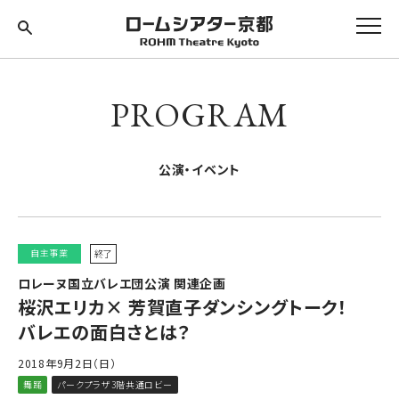
PROGRAM
公演・イベント
自主事業
終了
ロレーヌ国立バレエ団公演 関連企画
桜沢エリカ× 芳賀直子ダンシングトーク！
バレエの面白さとは？
2018年9月2日（日）
舞踊
パークプラザ3階共通ロビー