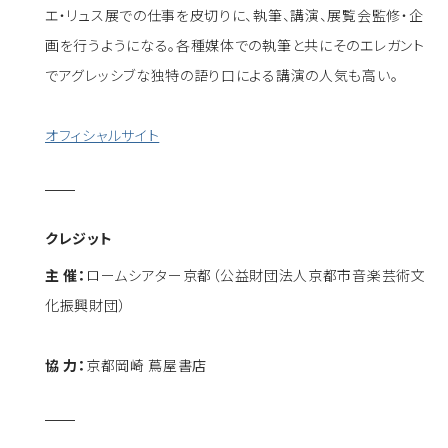
エ・リュス展での仕事を皮切りに、執筆、講演、展覧会監修・企
画を行うようになる。各種媒体での執筆と共にそのエレガント
でアグレッシブな独特の語り口による講演の人気も高い。
オフィシャルサイト
クレジット
主 催：
ロームシアター京都（公益財団法人京都市音楽芸術文
化振興財団）
協 力：
京都岡崎 蔦屋書店