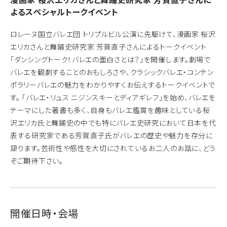
よるスペシャルトークイベント
ロレーヌ国立バレエ団 トリプルビル公演に先駆けて、漫画家 桜沢
エリカさんと舞踊史研究家 芳賀直子さんによるトークイベント
「ダンシングトーク！バレエの面白さとは？」を開催します。劇場で
バレエを観劇することのおもしろさや、クラシックバレエ・コンテン
ポラリーバレエの魅力をわかりやすくお伝えするトークイベントで
す。 「バレエ・リュス ニジンスキーとディアギレフ」を始め、バレエを
テーマにした著書も多く、自身もバレエ鑑賞を趣味としている桜
沢エリカ氏と舞踊史の中でも特にバレエ史研究において日本を代
表する研究家である芳賀直子氏がバレエの歴史や魅力を存分に
語ります。芸術性や感性を大切にされているお二人のお話に、どう
ぞご期待下さい。
開催日時・会場