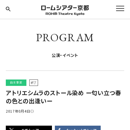
PROGRAM
公演・イベント
自主事業
終了
アトリエシムラのストール染め ー匂い立つ春
の色との出逢いー
2017年0月4日（）