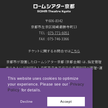
〒606-8342
京都市左京区岡崎最勝寺町13
TEL :
075-771-6051
FAX : 075-746-3366
チケットに関するお問合せは
こちら
京都市が設置したロームシアター京都（京都会館）は、指定管理
者である公益財団法人京都市音楽芸術文化振興財団が管理・運
営をおこなっています。
This website uses cookies to optimize
your experience. Please see our '
Privacy
© ROHM Theatre Kyoto. All rights reserved.
Policy
' for details.
トップページメインバナー 撮影：市川靖史
Decline
Accept