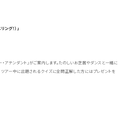
ベリング！）
」
ー・アテンダント」がご案内します。たのしいお芝居やダンスと一緒に
！ツアー中に出題されるクイズに全問正解した方にはプレゼントを