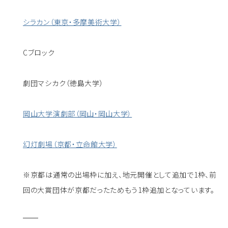
シラカン（東京・多摩美術大学）
Cブロック
劇団マシカク（徳島大学）
岡山大学演劇部（岡山・岡山大学）
幻灯劇場（京都・立命館大学）
※京都は通常の出場枠に加え、地元開催として追加で1枠、前
回の大賞団体が京都だったためもう1枠追加となっています。