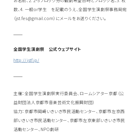
お名前、2. 2~3ブロック分の観劇希望日時とブロック名、3. 枚
数、4. 一般or学生 を記載のうえ、全国学生演劇祭事務局宛
（jst.fes@gmail.com）にメールをお送りください。
全国学生演劇祭 公式ウェブサイト
http://jstf.jp/
主催：全国学生演劇祭実行委員会、ロームシアター京都（公
益財団法人京都市音楽芸術文化振興財団）
協力：京都市岡崎いきいき市民活動センター、京都市左京西
部いきいき市民活動センター、京都市左京東部いきいき市民
活動センター、NPO劇研