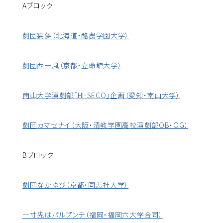
Aブロック
劇団宴夢（北海道・酪農学園大学）
劇団西一風（京都・立命館大学）
南山大学演劇部「HI-SECO」企画（愛知・南山大学）
劇団カマセナイ（大阪・清教学園高校演劇部OB・OG）
Bブロック
劇団なかゆび（京都・同志社大学）
一寸先はパルプンテ（福岡・福岡六大学合同）