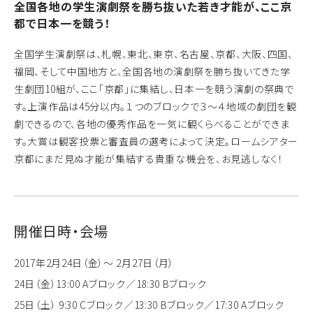
全国各地の学生演劇祭を勝ち抜いた若き才能が、ここ京
都で日本一を競う！
全国学生演劇祭は、札幌、東北、東京、名古屋、京都、大阪、四国、
福岡、そして中国地方と、全国各地の演劇祭を勝ち抜いてきた学
生劇団10組が、ここ「京都」に集結し、日本一を競う演劇の祭典で
す。上演作品は45分以内。１つのブロックで３〜４地域の劇団を観
劇できるので、各地の優秀作品を一気に観くらべることができま
す。大賞は観客投票と審査員の選考によって決定。ロームシアター
京都にまだ見ぬ才能が集結する貴重な機会を、お見逃しなく！
開催日時・会場
2017年2月24日（金）～ 2月27日（月）
24日（金）13:00 Aブロック／18:30 Bブロック
25日（土） 9:30 Cブロック／13:30 Bブロック／17:30 Aブロック