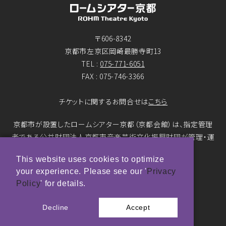
〒606-8342
京都市左京区岡崎最勝寺町13
TEL :
075-771-6051
FAX : 075-746-3366
チケットに関するお問合せは
こちら
京都市が設置したロームシアター京都（京都会館）は、指定管理
者である公益財団法人京都市音楽芸術文化振興財団が管理・運
営をおこなっています。
This website uses cookies to optimize
your experience. Please see our '
Privacy
© ROHM Theatre Kyoto. All rights reserved.
Policy
' for details.
トップページメインバナー 撮影：市川靖史
Decline
Accept