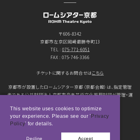
〒606-8342
京都市左京区岡崎最勝寺町13
TEL :
075-771-6051
FAX : 075-746-3366
チケットに関するお問合せは
こちら
京都市が設置したロームシアター京都（京都会館）は、指定管理
者である公益財団法人京都市音楽芸術文化振興財団が管理・運
営をおこなっています。
This website uses cookies to optimize
your experience. Please see our '
Privacy
© ROHM Theatre Kyoto. All rights reserved.
Policy
' for details.
トップページメインバナー 撮影：市川靖史
Decline
Accept