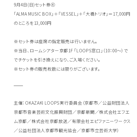
9月4日(日)セット券④
「ALMA MUSIC BOX」＋「VESSEL」＋「大橋トリオ」＝17,000円
のところを13,000円
※セット券は座席の指定販売は行いません。
※当日、ロームシアター京都1F 「LOOPS窓口」（10：00～）で
でチケットを引き換えになり、ご入場ください。
※セット券の販売枚数には限りがございます。
主催：OKAZAKI LOOPS実行委員会（京都市／公益財団法人
京都市音楽芸術文化振興財団／京都新聞／株式会社エフエ
ム京都／株式会社京都放送／有限会社エピファニーワークス
／公益社団法人京都市観光協会／京都市立芸術大学）