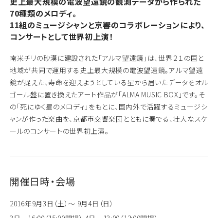
史上最大規模の電波望遠鏡の観測データから作られた
70種類のメロディ。
11組のミュージシャンと京響のコラボレーションにより、
コンサートとして世界初上演！
南米チリの砂漠に建設された「アルマ望遠鏡」は、世界２１の国と
地域が共同で運用する史上最大規模の電波望遠鏡。アルマ望遠
鏡が捉えた、寿命を迎えようとしている星から届いたデータをオル
ゴール盤に置き換えたアート作品が「ALMA MUSIC BOX」です。そ
の「死にゆく星のメロディ」をもとに、国内外で活躍するミュージシ
ャンが作った楽曲を、京都市交響楽団とともに奏でる、壮大なスケ
ールのコンサートの世界初上演。
開催日時・会場
2016年9月3日（土）～ 9月4日（日）
3日 16:00（15:00開場） 4日 13:00（12:00開場）