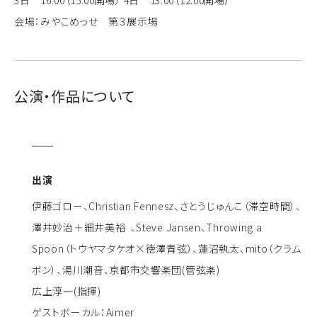
会場：みやこめっせ 第３展示場
公演・作品について
出演
伊藤ゴロー、Christian Fennesz、さとうじゅんこ（滞空時間）、
澤井妙治＋細井美裕 、Steve Jansen、Throwing a
Spoon（トウヤマタケオ×徳澤青弦）、蓮沼執太、mito（クラム
ボン）、湯川潮音、京都市交響楽団(管弦楽)
広上淳一(指揮)
ゲストボーカル：Aimer