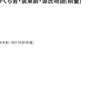
くら会・装束劇・源氏物語(桐壷)