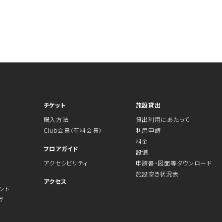
チケット
施設貸出
購入方法
貸出利用にあたって
Club会員（有料会員）
利用申請
料金
フロアガイド
設備
アクセシビリティ
申請書・図面等ダウンロード
施設空き状況表
アクセス
ント
ヴ