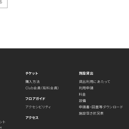
る
チケット
施設貸出
購入方法
貸出利用にあたって
Club会員（有料会員）
利用申請
料金
フロアガイド
設備
アクセシビリティ
申請書・図面等ダウンロード
施設空き状況表
アクセス
ント
ヴ