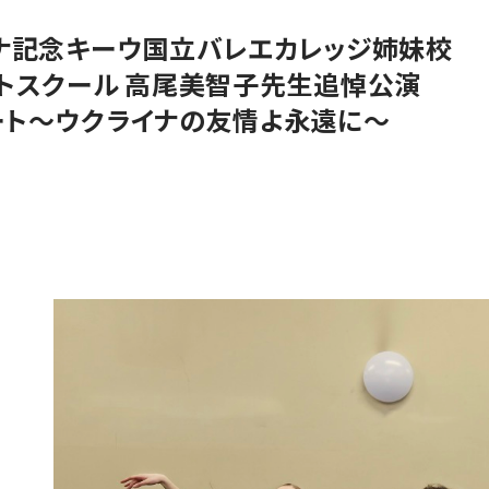
ナ記念キーウ国立バレエカレッジ姉妹校
トスクール 高尾美智子先生追悼公演
ート～ウクライナの友情よ永遠に～