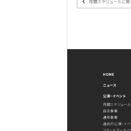
月間スケジュールに戻
HOME
ニュース
公演・イベント
月間スケジュール
自主事業
通年事業
過去の公演・イベ
コラム＆アーカイ