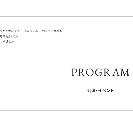
タヤキナ記念キーウ国立バレエカレッジ姉妹校
子先生追悼公演
情よ永遠に～
PROGRAM
公演・イベント