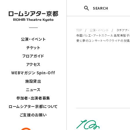
SEARCH
TOP
/
公演・イベント
/ タチアナ・
寺田バレエ・アートスクール 高尾美智
公演・イベント
愛と夢のコンサート～ウクライナの友
チケット
フロアガイド
アクセス
WEBマガジン Spin-Off
施設貸出
ニュース
参加者・出演者募集
ロームシアター京都について
ご支援のお願い