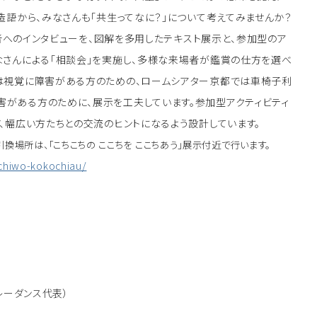
造語から、みなさんも「共生ってなに？」について考えてみませんか？
当者へのインタビューを、図解を多用したテキスト展示と、参加型のア
なさんによる「相談会」を実施し、多様な来場者が鑑賞の仕方を選べ
は視覚に障害がある方のための、ロームシアター京都では車椅子利
がある方のために、展示を工夫しています。参加型アクティビティ
、幅広い方たちとの交流のヒントになるよう設計しています。
引換場所は、「こちこちの ここちを ここちあう」展示付近で行います。
ochiwo-kokochiau/
）
レーダンス代表）