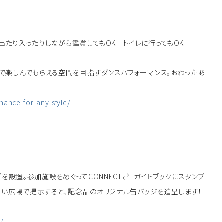
 出たり入ったりしながら鑑賞してもOK トイレに行ってもOK 一
で楽しんでもらえる空間を目指すダンスパフォーマンス。おわったあ
。
mance-for-any-style/
ンプを設置。参加施設をめぐってCONNECT⇄_ガイドブックにスタンプ
あい広場で提示すると、記念品のオリジナル缶バッジを進呈します！
y/