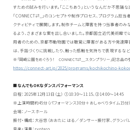
すための試みを行います。「ここちあう」というなんだか不思議な
「CONNECT⇄_」のコンセプトや制作プロセス、プログラム担
クティビティで展開します。制作チームと障害を持つ当事者のみ
るよう、さまざまな案を出し合いました。京都国立近代美術館で
用者のための、京都市動物園では聴覚に障害がある方や発達障害
は、手話づくりに挑戦したり、触った感触を気持ちで表現するなど
※「岡崎公園をめぐろう！ CONNECT⇄＿スタンプラリー」記念品の
https://connect-art.jp/2025/programs/kochikochino-kok
■なんでもOKなダンスパフォーマンス
日程：2025年12月13日（土） ①10:30〜11:15、②14:00〜14:45
※上演時間約45分（パフォーマンス30分＋おしゃべりタイム15分
会場：ノースホール
振付・構成：大谷悠（おおたに はる／ダンサー・振付家、グランバ
音楽・演奏：ryotaro