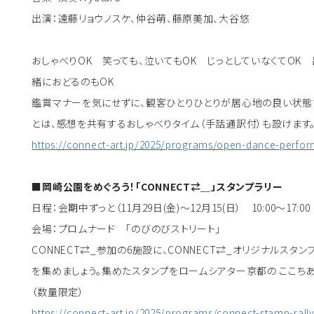
出演：遠藤リョウノスケ、仲谷萌、藤原美加、大谷悠
おしゃべりOK 笑っても、泣いてもOK じっとしていなくてOK
緒におどるのもOK
鑑賞マナーを気にせずに、観客ひとりひとりが居心地の良い状態
とは、感想を共有するおしゃべりタイム（手話通訳付）も設けます
https://connect-art.jp/2025/programs/open-dance-perfor
■岡崎公園をめぐろう！「CONNECT⇄＿」スタンプラリー
日程：会期中ずっと（11月29日(金)～12月15(日） 10:00〜17:00
会場：プロムナード 「のびのびストリート」
CONNECT⇄_参加の6施設に、CONNECT⇄_オリジナルスタ
を集めましょう。集めたスタンプをロームシアター京都の ここち
（数量限定）
https://connect-art.jp/2025/programs/connect-stamp-rall