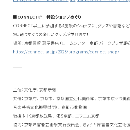
■CONNECT⇄＿特設ショップめぐり
CONNECT⇄＿に参加する4施設のショップに、グッズや書籍
場。選りすぐりの楽しいグッズが並びます！
場所：京都岡崎 蔦屋書店（ロームシアター京都 パークプラザ1階
https://connect-art.jp/2025/programs/connect-shop/
主催：文化庁、京都新聞
共催：京都府、 京都市、 京都国立近代美術館、 京都市京セラ美
音楽芸術文化振興財団）、 京都市動物園
後援 NHK京都放送局、 KBS京都、 エフエム京都
協力：京都障害者芸術祭実行委員会、 きょうと障害者文化芸術