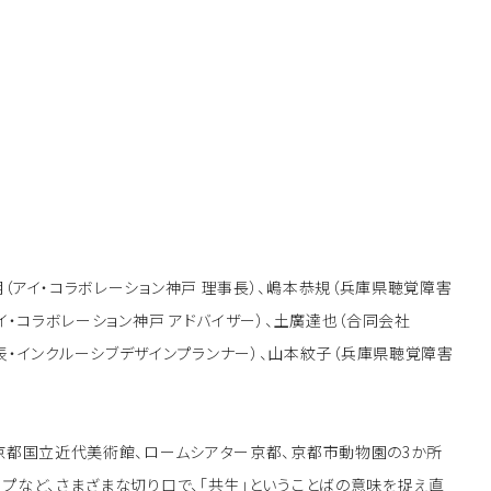
（アイ・コラボレーション神戸 理事長）、嶋本恭規（兵庫県聴覚障害
イ・コラボレーション神戸 アドバイザー）、土廣達也（合同会社
ン）代表・インクルーシブデザインプランナー）、山本紋子（兵庫県聴覚障害
を京都国立近代美術館、ロームシアター京都、京都市動物園の3か所
ップなど、さまざまな切り口で、「共生」ということばの意味を捉え直