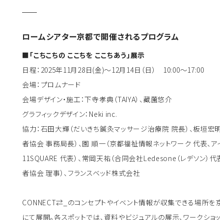
ロームシアター京都で開催されるプログラム
■「こちこちの ここちを ここちあう」展示
日程：2025年11月28日(金)～12月14日（日） 10:00～17:00
会場：プロムナード
会場デザイン・施工：下寺孝典（TAIYA）、藏薗悠介
グラフィックデザイン：Neki inc.
協力：石田大輝（だいきち鍼灸マッサージ治療院 院長）、板垣宏明
者協会 事務局長）、園 順一（京都福祉情報ネットワーク 代表、ア
11SQUARE 代表）、常岡天祐（合同会社Ledesone（レデソ
者協会 理事）、フランスベッド株式会社
CONNECT⇄_のコンセプトやイベント情報が収集できる場所
にて展開。各スポットでは、資料やビジュアルの展示、ワークショ