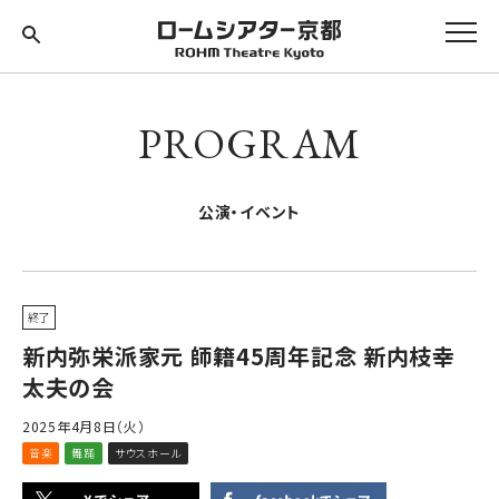
PROGRAM
公演・イベント
終了
新内弥栄派家元 師籍45周年記念 新内枝幸
太夫の会
2025年4月8日（火）
音楽
舞踊
サウスホール