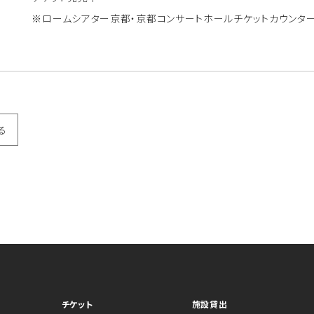
※ロームシアター京都・京都コンサートホールチケットカウンタ
る
チケット
施設貸出