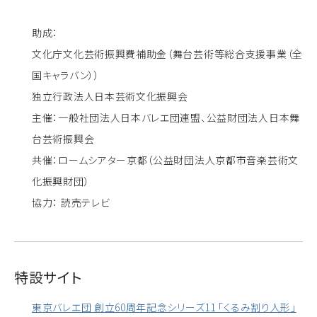
助成：
文化庁文化芸術振興費補助金（舞台芸術等総合支援事業（全
国キャラバン））
独立行政法人日本芸術文化振興会
主催：一般社団法人日本バレエ団連盟、公益財団法人日本舞
台芸術振興会
共催：ロームシアター京都（公益財団法人京都市音楽芸術文
化振興財団）
協力： 読売テレビ
特設サイト
東京バレエ団 創立60周年記念シリーズ11 「くるみ割り人形」