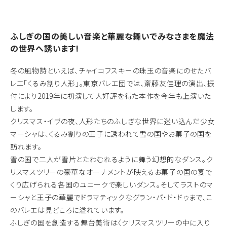
ふしぎの国の美しい音楽と華麗な舞いでみなさまを魔法
の世界へ誘います!
冬の風物詩といえば、チャイコフスキーの珠玉の音楽にのせたバ
レエ「くるみ割り人形」。東京バレエ団では、斎藤友佳理の演出、振
付により2019年に初演して大好評を得た本作を今年も上演いた
します。
クリスマス・イヴの夜、人形たちのふしぎな世界に迷い込んだ少女
マーシャは、くるみ割りの王子に誘われて雪の国やお菓子の国を
訪れます。
雪の国で二人が雪片とたわむれるように舞う幻想的なダンス。ク
リスマスツリーの豪華なオーナメントが映えるお菓子の国の宴で
くり広げられる各国のユニークで楽しいダンス。そしてラストのマ
ーシャと王子の華麗でドラマティックなグラン・パ・ド・ドゥまで、こ
のバレエは見どころに溢れています。
ふしぎの国を創造する舞台美術は〈クリスマスツリーの中に入り