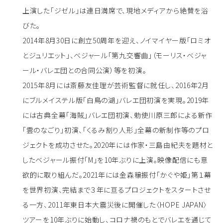
上演した「ジゼル」は連日満席で、現地メディアから絶賛を浴
びた。
2014年8月30日に創立50周年を迎え、ノイマイヤー版「ロミオ
とジュリエット」、ベジャール「第九交響曲」（モーリス・ベジャ
ール・バレエ団との合同公演）等を初演。
2015年8月には斎藤友佳理が芸術監督に就任し、2016年2月
にブルメイステル版「白鳥の湖」バレエ団初演を実現。2019年
には古典全幕「海賊」バレエ団初演、勅使川原三郎による新作
「雲のなごり」初演、「くるみ割り人形」全幕の新制作等のプロ
ジェクトを成功させた。2020年には作家・三島由紀夫を題材と
したベジャール振付「M」を10年ぶりに上演。映像配信にも意
欲的に取り組んだ。2021年には金森穣振付「かぐや姫」第１幕
を世界初演、完結まで３年に亘るプロジェクトをスタートさせ
る一方、2011年東日本大震災後に開催した〈HOPE JAPAN〉
ツアーを10年ぶりに始動し、コロナ禍のもとでバレエを通じて