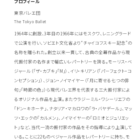
プロフィール
東京バレエ団
The Tokyo Ballet
1964年に創設、3年目の1966年にはモスクワ、レニングラード
で公演を行い、ソビエト文化省より“チャイコフスキー記念”の
名称を贈られた。創立以来一貫して、古典の全幕作品から現
代振付家の名作まで幅広いレパートリーを誇る。モーリス・ベ
ジャール（「ザ・カブキ」「M」）、イリ・キリアン（「パーフェクト・コ
ンセプション」）、ジョン・ノイマイヤー（「月に寄せる七つの俳
句」「時節の色」）ら現代バレエ界を代表する三大振付家によ
るオリジナル作品を上演。またウラジーミル・ワシーリエフの
「ドン・キホーテ」、ナタリア・マカロワの「ラ・バヤデール」、マッ
ツ・エックの「カルメン」、ノイマイヤーの「ロミオとジュリエッ
ト」など、当代一流の振付家の作品をその指導により上演して
いる。ことに22ものベジャール作品をレパートリーに持ち、モ