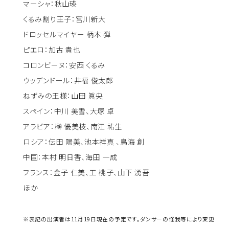
マーシャ：秋山瑛
くるみ割り王子：宮川新大
ドロッセルマイヤー 柄本 弾
ピエロ：加古 貴也
コロンビーヌ：安西 くるみ
ウッデンドール：井福 俊太郎
ねずみの王様：山田 眞央
スペイン：中川 美雪、大塚 卓
アラビア：榊 優美枝、南江 祐生
ロシア：伝田 陽美、池本祥真 、鳥海 創
中国：本村 明日香、海田 一成
フランス：金子 仁美、工 桃子、山下 湧吾
ほか
※表記の出演者は11月19日現在の予定です。ダンサーの怪我等により変更