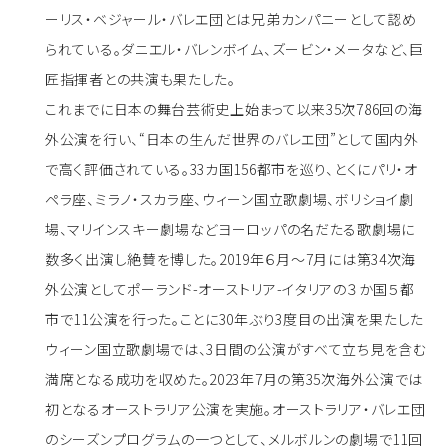
ーリス・ベジャール・バレエ団とは兄弟カンパニーとして認め
られている。ダニエル・バレンボイム、ズービン・メータなど、巨
匠指揮者との共演も果たした。
これまでに日本の舞台芸術史上始まって以来35次786回の海
外公演を行い、“日本の生んだ世界のバレエ団”として国内外
で高く評価されている。33カ国156都市を巡り、とくにパリ・オ
ペラ座、ミラノ・スカラ座、ウィーン国立歌劇場、ボリショイ劇
場、マリインスキー劇場などヨーロッパの名だたる歌劇場に
数多く出演し絶賛を博した。2019年６月～7月には第34次海
外公演としてポーランド-オーストリア-イタリアの３か国５都
市で11公演を行った。ことに30年ぶり3度目の出演を果たした
ウィーン国立歌劇場では、3日間の公演がすべて立ち見を含む
満席となる成功を収めた。2023年7月の第35次海外公演では
初となるオーストラリア公演を実施。オーストラリア・バレエ団
のシーズンプログラムの一つとして、メルボルンの劇場で11回