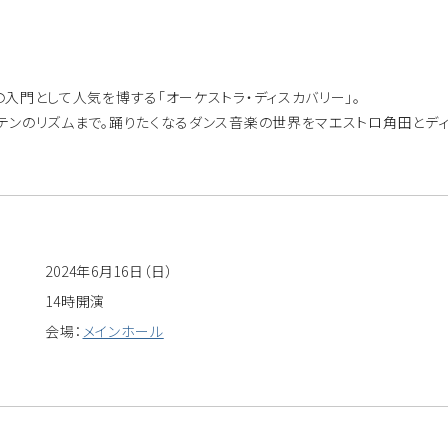
入門として人気を博する「オーケストラ・ディスカバリー」。
テンのリズムまで。踊りたくなるダンス音楽の世界をマエストロ角田とディ
2024年6月16日（日）
14時開演
会場：
メインホール