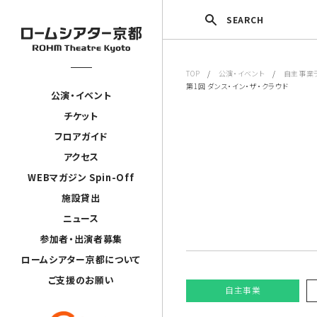
SEARCH
TOP
/
公演・イベント
/
自主事業
第1回 ダンス・イン・ザ・クラウド
公演・イベント
チケット
フロアガイド
アクセス
WEBマガジン Spin-Off
施設貸出
ニュース
参加者・出演者募集
ロームシアター京都について
ご支援のお願い
自主事業