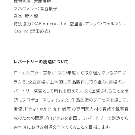
舞台監督：大鹿展明
マネジメント：高谷桜子
音楽：坂本龍一
特別協力：KAB America Inc.(空里香、アレック・フェルマン)、
Kab Inc.(湯田麻衣)
レパートリーの創造について
ロームシアター京都が、2017年度から取り組んでいるプログ
ラムで、公立劇場が主体的に作品製作に取り組み、劇場のレ
パートリー演目として時代を超えて末永く上演されることを念
頭にプロデュースします。また、作品創造のプロセスを通じて、
俳優、ドラマトゥルク、制作者等 の専門家人材の育成や観客育
成のための関連プログラムを企画し、レパートリーの創造から
各地域における劇場文化をつくることを目指します。