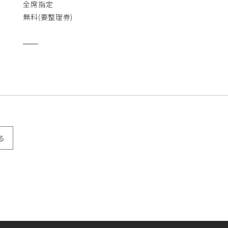
全席指定
無料(要整理券)
る