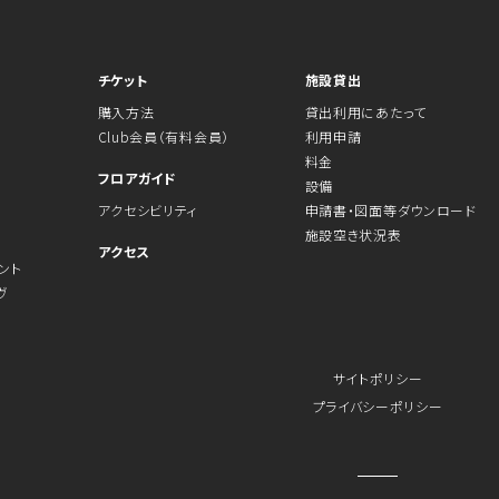
チケット
施設貸出
購入方法
貸出利用にあたって
Club会員（有料会員）
利用申請
料金
フロアガイド
設備
アクセシビリティ
申請書・図面等ダウンロード
施設空き状況表
アクセス
ント
ヴ
サイトポリシー
プライバシーポリシー