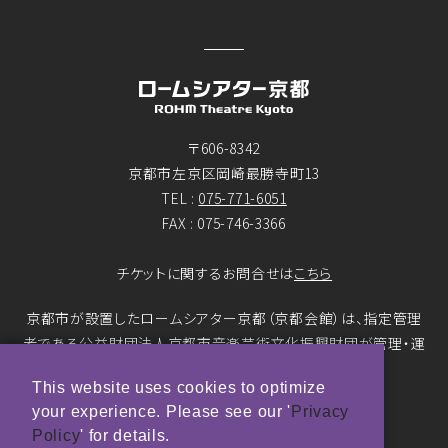
〒606-8342
京都市左京区岡崎最勝寺町13
TEL :
075-771-6051
FAX : 075-746-3366
チケットに関するお問合せは
こちら
京都市が設置したロームシアター京都（京都会館）は、指定管理
者である公益財団法人京都市音楽芸術文化振興財団が管理・運
営をおこなっています。
This website uses cookies to optimize
your experience. Please see our '
Privacy
© ROHM Theatre Kyoto. All rights reserved.
Policy
' for details.
トップページメインバナー 撮影：市川靖史